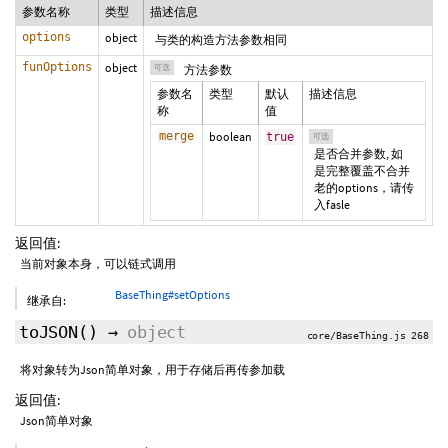
参数名称
类型
描述信息
options
object
与类的构造方法参数相同
funOptions
object
可选
方法参数
参数名
类型
默认
描述信息
称
值
merge
boolean
true
可选
是否合并参数, 如
是完整覆盖不合并
老的options，请传
入fasle
返回值:
当前对象本身，可以链式调用
BaseThing#setOptions
继承自:
toJSON
()
→
object
core/BaseThing.js 268
将对象转为Json简单对象，用于存储后再传参加载
返回值:
Json简单对象