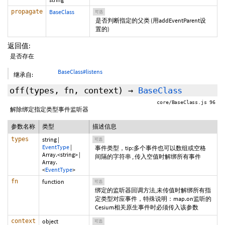
propagate
BaseClass
可选
是否判断指定的父类 (用addEventParent设
置的)
返回值:
是否存在
BaseClass#listens
继承自:
off
(
types
,
fn
,
context
)
→
BaseClass
core/BaseClass.js 96
解除绑定指定类型事件监听器
参数名称
类型
描述信息
types
string
|
可选
EventType
|
事件类型，tip:多个事件也可以数组或空格
Array.<string>
|
间隔的字符串 , 传入空值时解绑所有事件
Array.
<
EventType
>
fn
function
可选
绑定的监听器回调方法,未传值时解绑所有指
定类型对应事件，特殊说明：map.on监听的
Cesium相关原生事件时必须传入该参数
context
object
可选