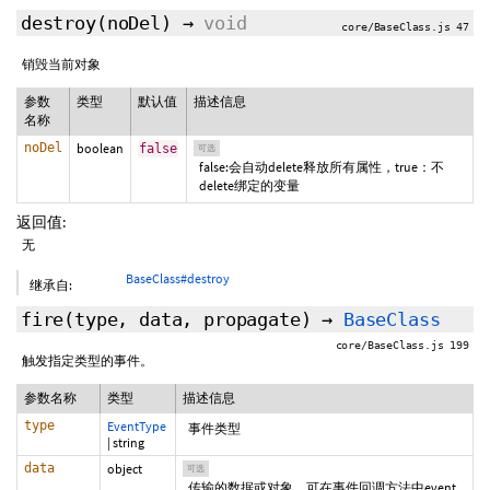
destroy
(
noDel
)
→
void
core/BaseClass.js 47
销毁当前对象
参数
类型
默认值
描述信息
名称
noDel
boolean
false
可选
false:会自动delete释放所有属性，true：不
delete绑定的变量
返回值:
无
BaseClass#destroy
继承自:
fire
(type,
data
,
propagate
)
→
BaseClass
core/BaseClass.js 199
触发指定类型的事件。
参数名称
类型
描述信息
type
EventType
事件类型
|
string
data
object
可选
传输的数据或对象，可在事件回调方法中event