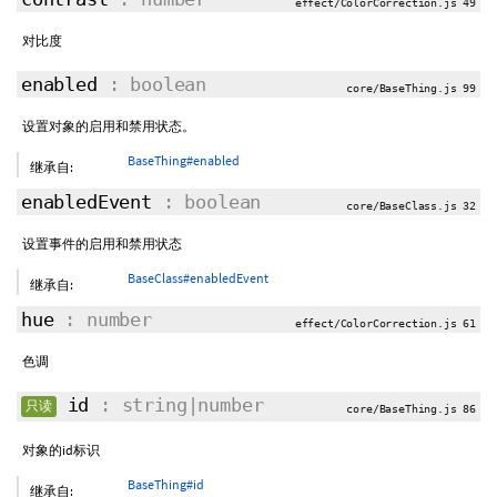
effect/ColorCorrection.js 49
对比度
enabled
: boolean
core/BaseThing.js 99
设置对象的启用和禁用状态。
BaseThing#enabled
继承自:
enabledEvent
: boolean
core/BaseClass.js 32
设置事件的启用和禁用状态
BaseClass#enabledEvent
继承自:
hue
: number
effect/ColorCorrection.js 61
色调
id
: string|number
只读
core/BaseThing.js 86
对象的id标识
BaseThing#id
继承自: