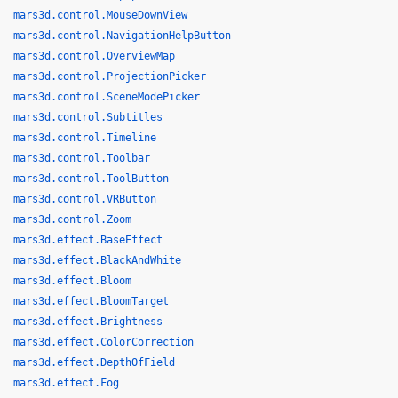
mars3d.control.MouseDownView
mars3d.control.NavigationHelpButton
mars3d.control.OverviewMap
mars3d.control.ProjectionPicker
mars3d.control.SceneModePicker
mars3d.control.Subtitles
mars3d.control.Timeline
mars3d.control.Toolbar
mars3d.control.ToolButton
mars3d.control.VRButton
mars3d.control.Zoom
mars3d.effect.BaseEffect
mars3d.effect.BlackAndWhite
mars3d.effect.Bloom
mars3d.effect.BloomTarget
mars3d.effect.Brightness
mars3d.effect.ColorCorrection
mars3d.effect.DepthOfField
mars3d.effect.Fog