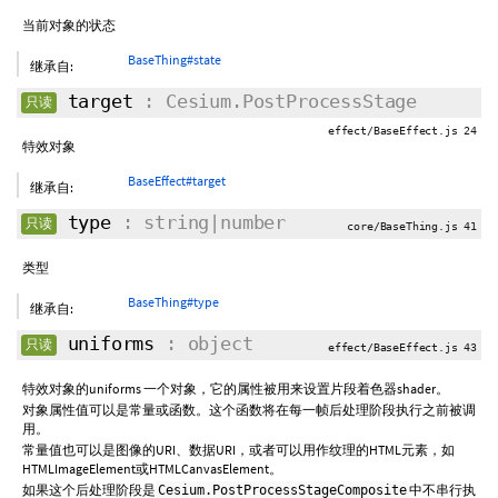
当前对象的状态
BaseThing#state
继承自:
target
: Cesium.PostProcessStage
只读
effect/BaseEffect.js 24
特效对象
BaseEffect#target
继承自:
type
: string|number
只读
core/BaseThing.js 41
类型
BaseThing#type
继承自:
uniforms
: object
只读
effect/BaseEffect.js 43
特效对象的uniforms 一个对象，它的属性被用来设置片段着色器shader。
对象属性值可以是常量或函数。这个函数将在每一帧后处理阶段执行之前被调
用。
常量值也可以是图像的URI、数据URI，或者可以用作纹理的HTML元素，如
HTMLImageElement或HTMLCanvasElement。
如果这个后处理阶段是
中不串行执
Cesium.PostProcessStageComposite