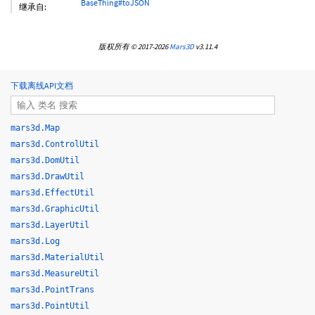
BaseThing#toJSON
继承自:
版权所有 © 2017-2026
Mars3D
v3.11.4
下载离线API文档
mars3d.Map
mars3d.ControlUtil
mars3d.DomUtil
mars3d.DrawUtil
mars3d.EffectUtil
mars3d.GraphicUtil
mars3d.LayerUtil
mars3d.Log
mars3d.MaterialUtil
mars3d.MeasureUtil
mars3d.PointTrans
mars3d.PointUtil