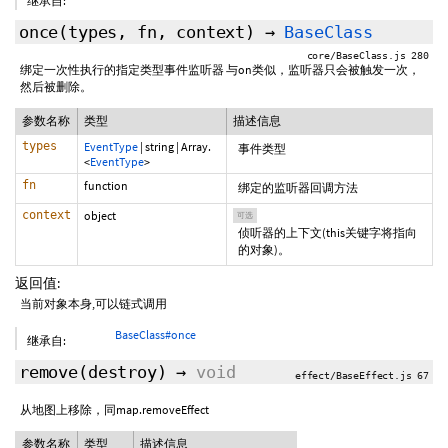
继承自:
once
(types, fn,
context
)
→
BaseClass
core/BaseClass.js 280
绑定一次性执行的指定类型事件监听器 与on类似，监听器只会被触发一次，
然后被删除。
参数名称
类型
描述信息
types
EventType
|
string
|
Array.
事件类型
<
EventType
>
fn
function
绑定的监听器回调方法
context
object
可选
侦听器的上下文(this关键字将指向
的对象)。
返回值:
当前对象本身,可以链式调用
BaseClass#once
继承自:
remove
(
destroy
)
→
void
effect/BaseEffect.js 67
从地图上移除，同map.removeEffect
参数名称
类型
描述信息