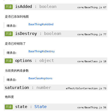
isAdded
: boolean
只读
core/BaseThing.js 67
是否已添加到地图
BaseThing#isAdded
继承自:
isDestroy
: boolean
只读
core/BaseThing.js 77
是否已经销毁了
BaseThing#isDestroy
继承自:
options
: object
只读
core/BaseClass.js 18
当前类的构造参数
BaseClass#options
继承自:
saturation
: number
effect/ColorCorrection.js 73
饱和度
state
:
State
只读
core/BaseThing.js 56