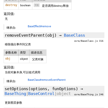
destroy
boolean
可选
是否调用destroy释放
返回值:
无
BaseEffect#remove
继承自:
removeEventParent
(obj)
→
BaseClass
core/BaseClass.js 316
移除抛出事件到父类
参数名称
类型
描述信息
obj
object
父类对象
返回值:
当前对象本身,可以链式调用
BaseClass#removeEventParent
继承自:
setOptions
(options,
funOptions
)
→
BaseThing
|
BaseControl
|object
core/BaseThing.js 246
更新图层参数