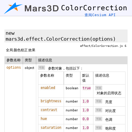
ColorCorrection
查阅Cesium API
new
mars3d.effect.ColorCorrection
(
options
)
effect/ColorCorrection.js 6
全局 颜色校正 效果
参数名称
类型
描述信息
options
object
可选
参数对象，包括以下：
参数名称
类型
默认
描述信息
值
enabled
boolean
true
可选
对象的启用状态
brightness
number
1.0
可选
亮度
contrast
number
1.0
可选
对比度
hue
number
0.0
可选
色调
saturation
number
1.0
可选
饱和度