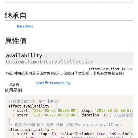
继承自
BaseEffect
属性值
availability
:
Cesium.TimeIntervalCollection
effect/BaseEffect.js 180
指定时间范围内显示该对象 [提示：仅部分子类实现，非所有对象都支持]
BaseEffect#availability
继承自:
使用示例:
effect
.
availability 
=
[
{
 start
:
"2017-08-25 08:00:00"
,
 stop
:
"2017-08-25 08:01:20
{
 start
:
"2017-08-25 09:00:00"
,
 duration
:
10
}
]
effect
.
availability 
=
[
{
 start
:
0
,
 stop
:
10
,
 isStartIncluded
:
true
,
 isStopInclude