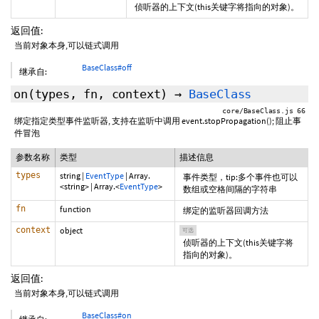
侦听器的上下文(this关键字将指向的对象)。
返回值:
当前对象本身,可以链式调用
BaseClass#off
继承自:
on
(types, fn,
context
)
→
BaseClass
core/BaseClass.js 66
绑定指定类型事件监听器, 支持在监听中调用 event.stopPropagation(); 阻止事
件冒泡
参数名称
类型
描述信息
types
string
|
EventType
|
Array.
事件类型，tip:多个事件也可以
<string>
|
Array.<
EventType
>
数组或空格间隔的字符串
fn
function
绑定的监听器回调方法
context
object
可选
侦听器的上下文(this关键字将
指向的对象)。
返回值:
当前对象本身,可以链式调用
BaseClass#on