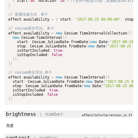
{
 start
:
30
,
 duration
:
10
}
]
effect
.
availability 
=
{
 start
:
"2017-08-25 08:00:00"
,
 stop
:
effect
.
availability 
=
new
Cesium
.
TimeIntervalCollection
(
[
new
Cesium
.
TimeInterval
(
{
    start
:
 Cesium
.
JulianDate
.
fromDate
(
new
Date
(
"2017-08-25 0
    stop
:
 Cesium
.
JulianDate
.
fromDate
(
new
Date
(
"2017-08-25 08
    isStartIncluded
:
true
,
    isStopIncluded
:
false
}
)
,
]
)
effect
.
availability 
=
new
Cesium
.
TimeInterval
(
{
  start
:
 Cesium
.
JulianDate
.
fromDate
(
new
Date
(
"2017-08-25 08:
  stop
:
 Cesium
.
JulianDate
.
fromDate
(
new
Date
(
"2017-08-25 08:0
  isStartIncluded
:
true
,
  isStopIncluded
:
false
}
)
brightness
: number
effect/ColorCorrection.js 37
亮度
contrast
: number