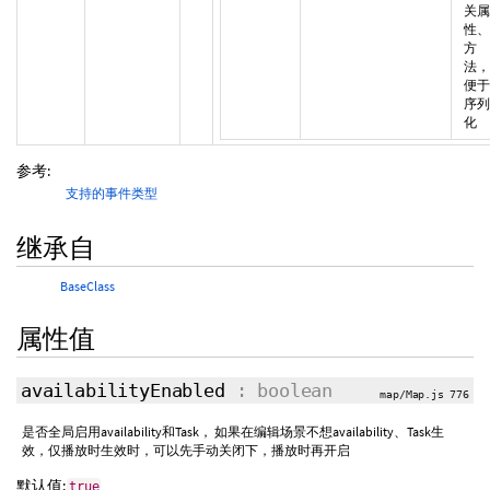
关属
性、
方
法，
便于
序列
化
参考:
支持的事件类型
继承自
BaseClass
属性值
availabilityEnabled
: boolean
map/Map.js 776
是否全局启用availability和Task， 如果在编辑场景不想availability、Task生
效，仅播放时生效时，可以先手动关闭下，播放时再开启
默认值:
true