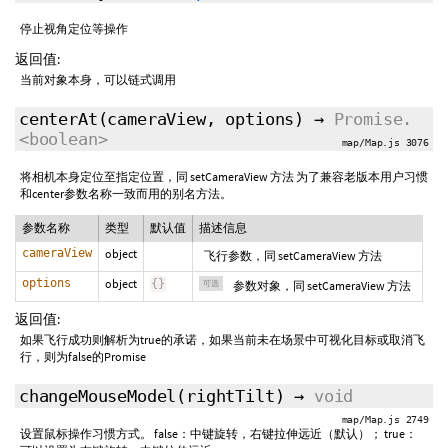
停止视角定位等操作
返回值:
当前对象本身，可以链式调用
centerAt
(cameraView,
options
)
→
Promise.
<boolean>
map/Map.js 3076
将相机本身定位至指定位置，同 setCameraView 方法 为了兼容老版本用户习惯
和center参数名称一致而用的别名方法。
参数名称
类型
默认值
描述信息
cameraView
object
飞行参数，同 setCameraView 方法
options
object
{
}
可选
参数对象，同 setCameraView 方法
返回值:
如果飞行成功则解析为true的承诺，如果当前未在场景中可视化目标或取消飞
行，则为false的Promise
changeMouseModel
(
rightTilt
)
→
void
map/Map.js 2749
设置鼠标操作习惯方式。 false：中键旋转，右键拉伸远近（默认）； true：