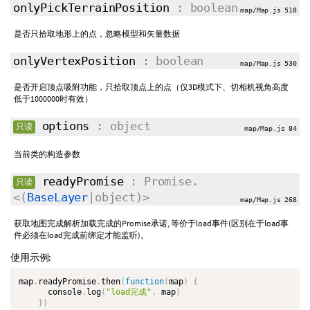
onlyPickTerrainPosition
: boolean
map/Map.js 518
是否只拾取地形上的点，忽略模型和矢量数据
onlyVertexPosition
: boolean
map/Map.js 530
是否开启顶点吸附功能，只拾取顶点上的点（仅3D模式下、切相机视角高度
低于1000000时有效）
options
: object
只读
map/Map.js 84
当前类的构造参数
readyPromise
: Promise.
只读
<(
BaseLayer
|object)>
map/Map.js 268
获取地图完成解析加载完成的Promise承诺, 等价于load事件(区别在于load事
件必须在load完成前绑定才能监听)。
使用示例:
map
.
readyPromise
.
then
(
function
(
map
)
{
      console
.
log
(
"load完成"
,
 map
)
}
)