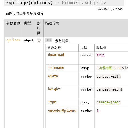
expImage
(
options
)
→
Promise.<object>
map/Map.js 1340
截图，导出地图场景图片
参数名称
类型
默
描述信息
认
值
options
object
{
}
可选
参数对象:
参数名称
类型
默认值
download
boolean
true
filename
string
'场景出图_'
+
 wi
width
number
canvas
.
width
height
number
canvas
.
height
type
string
'image/jpeg'
encoderOptions
number
1