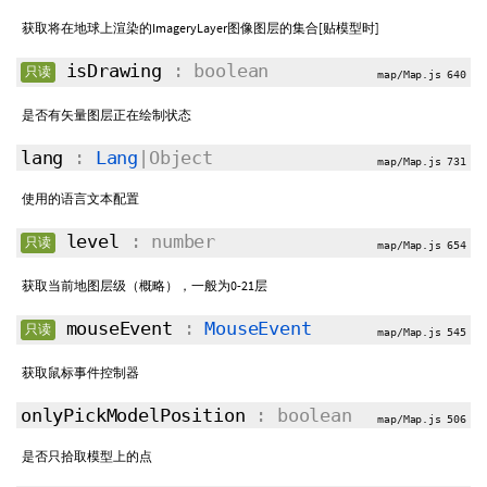
获取将在地球上渲染的ImageryLayer图像图层的集合[贴模型时]
isDrawing
: boolean
只读
map/Map.js 640
是否有矢量图层正在绘制状态
lang
:
Lang
|Object
map/Map.js 731
使用的语言文本配置
level
: number
只读
map/Map.js 654
获取当前地图层级（概略），一般为0-21层
mouseEvent
:
MouseEvent
只读
map/Map.js 545
获取鼠标事件控制器
onlyPickModelPosition
: boolean
map/Map.js 506
是否只拾取模型上的点