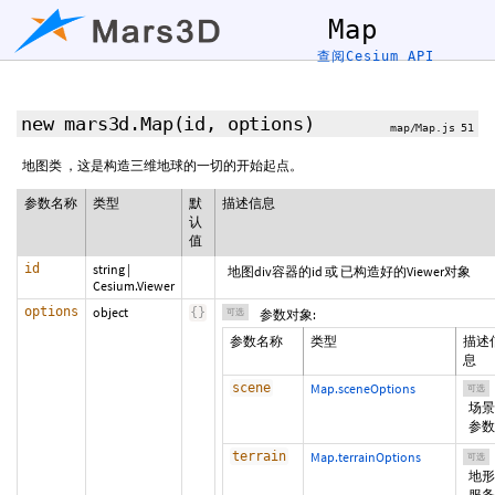
Map
查阅Cesium API
new mars3d.Map
(id,
options
)
map/Map.js 51
地图类 ，这是构造三维地球的一切的开始起点。
参数名称
类型
默
描述信息
认
值
id
string
|
地图div容器的id 或 已构造好的Viewer对象
Cesium.Viewer
options
object
{
}
可选
参数对象:
参数名称
类型
描述
息
scene
Map.sceneOptions
可选
场景
参数
terrain
Map.terrainOptions
可选
地形
服务