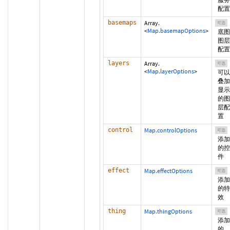
配置
basemaps
Array.
可选
<
Map.basemapOptions
>
底图
图层
配置
layers
Array.
可选
<
Map.layerOptions
>
可以
叠加
显示
的图
层配
置
control
Map.controlOptions
可选
添加
的控
件
effect
Map.effectOptions
可选
添加
的特
效
thing
Map.thingOptions
可选
添加
的