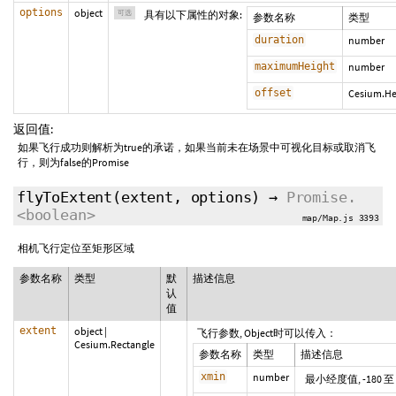
options
object
可选
具有以下属性的对象:
参数名称
类型
duration
number
maximumHeight
number
offset
Cesium.He
返回值:
如果飞行成功则解析为true的承诺，如果当前未在场景中可视化目标或取消飞
行，则为false的Promise
flyToExtent
(extent,
options
)
→
Promise.
<boolean>
map/Map.js 3393
相机飞行定位至矩形区域
参数名称
类型
默
描述信息
认
值
extent
object
|
飞行参数, Object时可以传入：
Cesium.Rectangle
参数名称
类型
描述信息
xmin
number
最小经度值, -180 至 