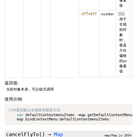
像素
值
offsetY
number
可选
用于
非规
则对
象
时，
垂直
方向
偏移
的px
像素
值
返回值:
当前对象本身，可以链式调用
使用示例:
var
 defaultContextmenuItems 
=
map
.
getDefaultContextMenu
(
)
    map
.
bindContextMenu
(
defaultContextmenuItems
)
cancelFlyTo
()
→
Map
map/Map.js 2954