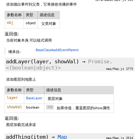
添加抛出事件到父类，它将接收传播的事件
参数名称
类型
描述信息
obj
object
父类对象
返回值:
当前对象本身,可以链式调用
BaseClass#addEventParent
继承自:
addLayer
(layer,
showVal
)
→
Promise.
<(boolean|object)>
map/Map.js 1775
添加图层到地图上
参数名称
类型
描述信息
layer
BaseLayer
图层对象
showVal
boolean
可选
如果传值，覆盖图层的show属性
返回值:
图层加载完成承诺
addThing
(item)
→
Map
map/Map.js 2514