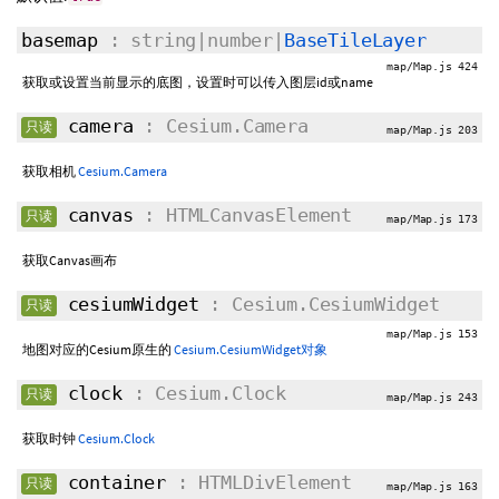
basemap
: string|number|
BaseTileLayer
map/Map.js 424
获取或设置当前显示的底图，设置时可以传入图层id或name
camera
: Cesium.Camera
只读
map/Map.js 203
获取相机
Cesium.Camera
canvas
: HTMLCanvasElement
只读
map/Map.js 173
获取Canvas画布
cesiumWidget
: Cesium.CesiumWidget
只读
map/Map.js 153
地图对应的Cesium原生的
Cesium.CesiumWidget对象
clock
: Cesium.Clock
只读
map/Map.js 243
获取时钟
Cesium.Clock
container
: HTMLDivElement
只读
map/Map.js 163