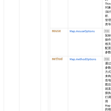
Thin
对象
(如
析、
管理
类等
mouse
Map.mouseOptions
可选
鼠标
操作
相关
配置
参数
method
Map.methodOptions
可选
通过
参数
方式
来构
造地
图后
就直
接执
行调
用
Map
的相