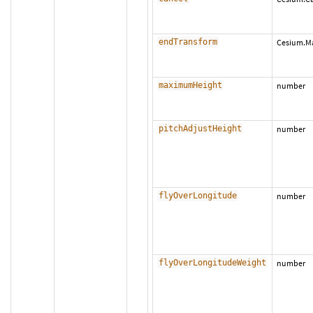
endTransform
Cesium.Ma
maximumHeight
number
pitchAdjustHeight
number
flyOverLongitude
number
flyOverLongitudeWeight
number