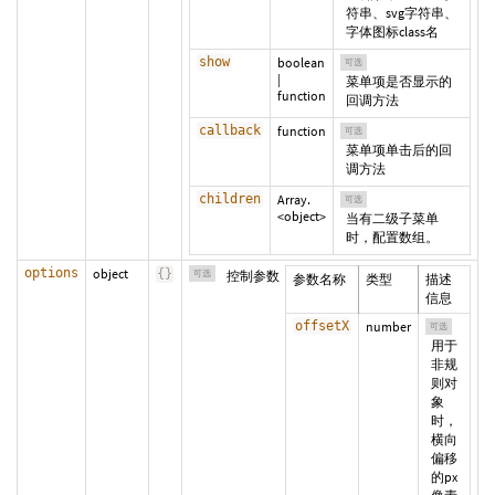
符串、svg字符串、
字体图标class名
show
boolean
可选
|
菜单项是否显示的
function
回调方法
callback
function
可选
菜单项单击后的回
调方法
children
Array.
可选
<object>
当有二级子菜单
时，配置数组。
options
object
{
}
可选
控制参数
参数名称
类型
描述
信息
offsetX
number
可选
用于
非规
则对
象
时，
横向
偏移
的px