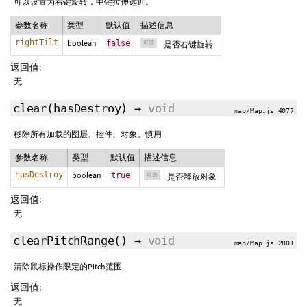
可以设置为右键旋转，中键拉伸远近。
参数名称
类型
默认值
描述信息
rightTilt
boolean
false
可选
是否右键旋转
返回值:
无
clear
(
hasDestroy
)
→
void
map/Map.js 4077
移除所有加载的图层、控件、对象。慎用
参数名称
类型
默认值
描述信息
hasDestroy
boolean
true
可选
是否释放对象
返回值:
无
clearPitchRange
()
→
void
map/Map.js 2801
清除鼠标操作限定的Pitch范围
返回值:
无