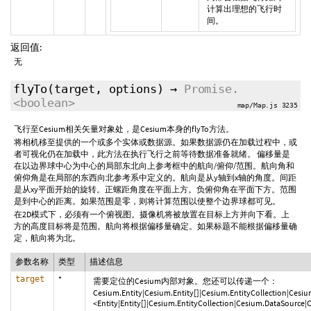
计算出理想的飞行时
间。
返回值:
无
flyTo
(target,
options
)
→
Promise.
<boolean>
map/Map.js 3235
飞行至Cesium相关矢量对象处，是Cesium本身的flyTo方法。
将相机移至提供的一个或多个实体或数据源。如果数据源仍在加载过程中，或
者可视化仍在加载中，此方法在执行飞行之前等待数据准备就绪。 偏移量是
在以边界球中心为中心的局部东北向上参考框中的航向/俯仰/范围。航向角和
俯仰角是在局部的东西向北参考系中定义的。航向是从y轴到x轴的角度。间距
是从xy平面开始的旋转。正螺距角度在平面上方。负俯仰角在平面下方。范围
是到中心的距离。如果范围是零，则将计算范围以使整个边界球都可见。
在2D模式下，必须有一个俯视图。摄像机将被放置在目标上方并向下看。上
方的高度目标将是范围。航向将根据偏移量确定。如果标题不能根据偏移量确
定，航向将为北。
参数名称
类型
描述信息
target
*
需要定位的Cesium内部对象。您还可以传递一个：
Cesium.Entity|Cesium.Entity[]|Cesium.EntityCollection|Ce
<Entity|Entity[]|Cesium.EntityCollection|Cesium.DataSour