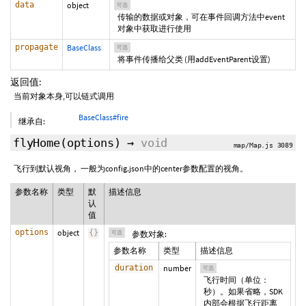
data
object
可选
传输的数据或对象，可在事件回调方法中event
对象中获取进行使用
propagate
BaseClass
可选
将事件传播给父类 (用addEventParent设置)
返回值:
当前对象本身,可以链式调用
BaseClass#fire
继承自:
flyHome
(
options
)
→
void
map/Map.js 3089
飞行到默认视角， 一般为config.json中的center参数配置的视角。
参数名称
类型
默
描述信息
认
值
options
object
{
}
可选
参数对象:
参数名称
类型
描述信息
duration
number
可选
飞行时间（单位：
秒）。如果省略，SDK
内部会根据飞行距离