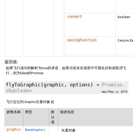
convert
boolean
easingFunction
Cesium.Ea
返回值:
如果飞行成功则解析为true的承诺，如果当前未在场景中可视化目标或取消飞
行，则为false的Promise
flyToGraphic
(graphic,
options
)
→
Promise.
<boolean>
map/Map.js 3270
飞行定位到 Graphic矢量对象 处
参数名称
类型
默
描述信息
认
值
graphic
BaseGraphic
|
矢量对象