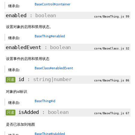
BaseControl#container
继承自:
enabled
: boolean
core/BaseThing.js 99
设置对象的启用和禁用状态。
BaseThing#enabled
继承自:
enabledEvent
: boolean
core/BaseClass.js 32
设置事件的启用和禁用状态
BaseClass#enabledEvent
继承自:
id
: string|number
只读
core/BaseThing.js 86
对象的id标识
BaseThing#id
继承自:
isAdded
: boolean
只读
core/BaseThing.js 67
是否已添加到地图
BaseThing#isAdded