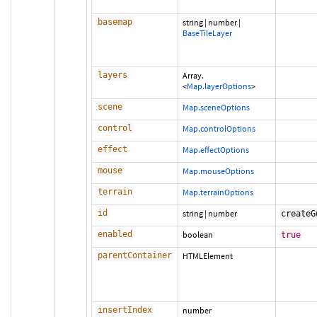
basemap
string
|
number
|
BaseTileLayer
layers
Array.
<
Map.layerOptions
>
scene
Map.sceneOptions
control
Map.controlOptions
effect
Map.effectOptions
mouse
Map.mouseOptions
terrain
Map.terrainOptions
id
string
|
number
createG
enabled
boolean
true
parentContainer
HTMLElement
insertIndex
number