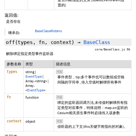
置的)
返回值:
是否存在
BaseClass#listens
继承自:
off
(
types
,
fn
,
context
)
→
BaseClass
core/BaseClass.js 96
解除绑定指定类型事件监听器
参数名称
类型
描述信息
types
string
|
可选
EventType
|
事件类型，tip:多个事件也可以数组或空格
Array.<string>
|
间隔的字符串 , 传入空值时解绑所有事件
Array.
<
EventType
>
fn
function
可选
绑定的监听器回调方法,未传值时解绑所有指
定类型对应事件，特殊说明：map.on监听的
Cesium相关原生事件时必须传入该参数
context
object
可选
侦听器的上下文(this关键字将指向的对象)。