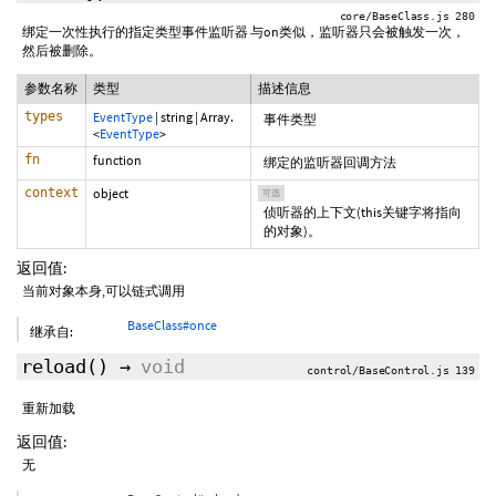
core/BaseClass.js 280
绑定一次性执行的指定类型事件监听器 与on类似，监听器只会被触发一次，
然后被删除。
参数名称
类型
描述信息
types
EventType
|
string
|
Array.
事件类型
<
EventType
>
fn
function
绑定的监听器回调方法
context
object
可选
侦听器的上下文(this关键字将指向
的对象)。
返回值:
当前对象本身,可以链式调用
BaseClass#once
继承自:
reload
()
→
void
control/BaseControl.js 139
重新加载
返回值:
无