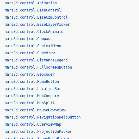
mars3d.control.Animation
mars3d.control.BaseControl
mars3d.control.BaseCzmControl
mars3d.control.BaseLayerPicker
mars3d.control.ClockAnimate
mars3d.control.Compass
mars3d.control.ContextMenu
mars3d.control.CubeView
mars3d.control.DistanceLegend
mars3d.control.FullscreenButton
mars3d.control.Geocoder
mars3d.control.HomeButton
mars3d.control.LocationBar
mars3d.control.MapCompare
mars3d.control.MapSplit
mars3d.control.MouseDownView
mars3d.control.NavigationHelpButton
mars3d.control.OverviewMap
mars3d.control.ProjectionPicker
mars3d.control.SceneModePicker