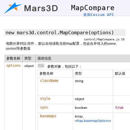
MapCompare
查阅Cesium API
new mars3d.control.MapCompare
(
options
)
control/MapCompare.js 10
地图分屏对比 控件， 默认自动读取当前Map配置，也会合并传入的scene、
control等参数值
参数名称
类型
描述信息
options
object
可选
参数对象，包括以下：
参数名称
类型
默认值
className
string
style
object
sync
boolean
true
basemaps
Array.
<
Map.basemapOptions
>