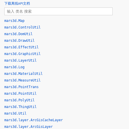
下载离线API文档
mars3d.Map
mars3d.ControlUtil
mars3d.DomUtil
mars3d.DrawUtil
mars3d.EffectUtil
mars3d.GraphicUtil
mars3d.LayerUtil
mars3d.Log
mars3d.MaterialUtil
mars3d.MeasureUtil
mars3d.PointTrans
mars3d.PointUtil
mars3d.PolyUtil
mars3d.ThingUtil
mars3d.Util
mars3d.layer.ArcGisCacheLayer
mars3d.layer.ArcGisLayer