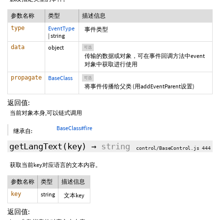
参数名称
类型
描述信息
type
EventType
事件类型
|
string
data
object
可选
传输的数据或对象，可在事件回调方法中event
对象中获取进行使用
propagate
BaseClass
可选
将事件传播给父类 (用addEventParent设置)
返回值:
当前对象本身,可以链式调用
BaseClass#fire
继承自:
getLangText
(key)
→
string
control/BaseControl.js 444
获取当前key对应语言的文本内容。
参数名称
类型
描述信息
key
string
文本key
返回值: