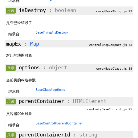
继承自:
isDestroy
: boolean
只读
core/BaseThing.js 77
是否已经销毁了
BaseThing#isDestroy
继承自:
mapEx
:
Map
control/MapCompare.js 43
对比的地图对象
options
: object
只读
core/BaseClass.js 18
当前类的构造参数
BaseClass#options
继承自:
parentContainer
: HTMLElement
只读
control/BaseControl.js 75
父容器DOM对象
BaseControl#parentContainer
继承自:
parentContainerId
: string
只读