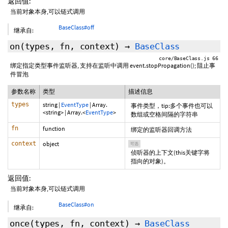
返回值:
当前对象本身,可以链式调用
BaseClass#off
继承自:
on
(types, fn,
context
)
→
BaseClass
core/BaseClass.js 66
绑定指定类型事件监听器, 支持在监听中调用 event.stopPropagation(); 阻止事
件冒泡
参数名称
类型
描述信息
types
string
|
EventType
|
Array.
事件类型，tip:多个事件也可以
<string>
|
Array.<
EventType
>
数组或空格间隔的字符串
fn
function
绑定的监听器回调方法
context
object
可选
侦听器的上下文(this关键字将
指向的对象)。
返回值:
当前对象本身,可以链式调用
BaseClass#on
继承自:
once
(types, fn,
context
)
→
BaseClass