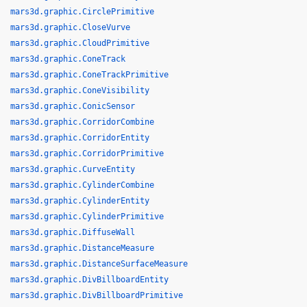
mars3d.graphic.CirclePrimitive
mars3d.graphic.CloseVurve
mars3d.graphic.CloudPrimitive
mars3d.graphic.ConeTrack
mars3d.graphic.ConeTrackPrimitive
mars3d.graphic.ConeVisibility
mars3d.graphic.ConicSensor
mars3d.graphic.CorridorCombine
mars3d.graphic.CorridorEntity
mars3d.graphic.CorridorPrimitive
mars3d.graphic.CurveEntity
mars3d.graphic.CylinderCombine
mars3d.graphic.CylinderEntity
mars3d.graphic.CylinderPrimitive
mars3d.graphic.DiffuseWall
mars3d.graphic.DistanceMeasure
mars3d.graphic.DistanceSurfaceMeasure
mars3d.graphic.DivBillboardEntity
mars3d.graphic.DivBillboardPrimitive