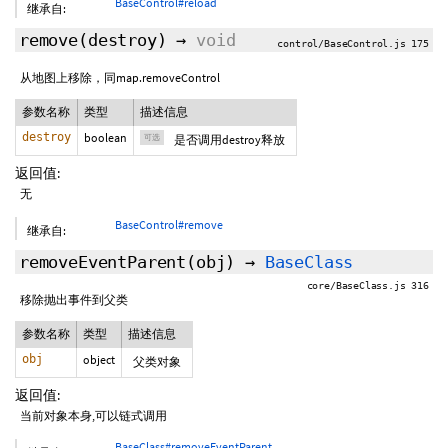
BaseControl#reload
继承自:
remove
(
destroy
)
→
void
control/BaseControl.js 175
从地图上移除，同map.removeControl
参数名称
类型
描述信息
destroy
boolean
可选
是否调用destroy释放
返回值:
无
BaseControl#remove
继承自:
removeEventParent
(obj)
→
BaseClass
core/BaseClass.js 316
移除抛出事件到父类
参数名称
类型
描述信息
obj
object
父类对象
返回值:
当前对象本身,可以链式调用
BaseClass#removeEventParent