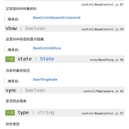
control/BaseControl.js 87
父容器DOM对象的ID
BaseControl#parentContainerId
继承自:
show
: boolean
control/BaseControl.js 35
设置DOM容器的显示隐藏
BaseControl#show
继承自:
state
:
State
只读
core/BaseThing.js 56
当前对象的状态
BaseThing#state
继承自:
sync
: boolean
control/MapCompare.js 63
是否同步视角
type
: string
只读
control/BaseControl.js 57
控件类型