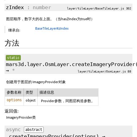
zIndex
: number
layer/tileLayer/BaseTileLayer.js 302
图层顺序，数字大的在上面。（当hasZIndex为true时）
BaseTileLayer#zIndex
继承自:
方法
static
mars3d.layer.OsmLayer.createImageryProvider
→
*
layer/tileLayer/OsmLayer.js 88
创建用于图层的 ImageryProvider对象
参数名称
类型
描述信息
options
object
Provider参数，同图层构造参数。
返回值:
ImageryProvider类
async
abstract
_createImageryProvider
(
options
)
→