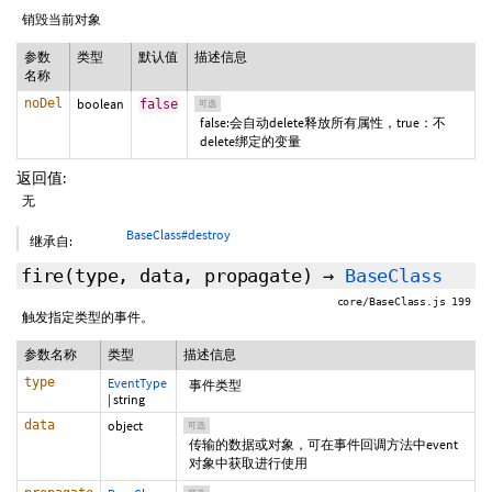
销毁当前对象
参数
类型
默认值
描述信息
名称
noDel
boolean
false
可选
false:会自动delete释放所有属性，true：不
delete绑定的变量
返回值:
无
BaseClass#destroy
继承自:
fire
(type,
data
,
propagate
)
→
BaseClass
core/BaseClass.js 199
触发指定类型的事件。
参数名称
类型
描述信息
type
EventType
事件类型
|
string
data
object
可选
传输的数据或对象，可在事件回调方法中event
对象中获取进行使用