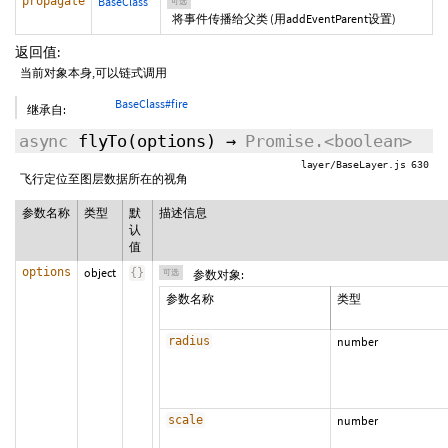
propagate
BaseClass
可选
将事件传播给父类 (用addEventParent设置)
返回值:
当前对象本身,可以链式调用
BaseClass#fire
继承自:
async
flyTo
(
options
)
→
Promise.<boolean>
layer/BaseLayer.js 630
飞行定位至图层数据所在的视角
参数名称
类型
默
描述信息
认
值
options
object
{
}
可选
参数对象:
参数名称
类型
radius
number
scale
number