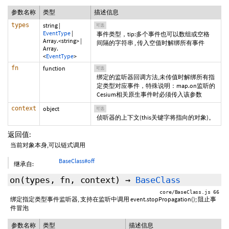
参数名称
类型
描述信息
types
string
|
可选
EventType
|
事件类型，tip:多个事件也可以数组或空格
Array.<string>
|
间隔的字符串 , 传入空值时解绑所有事件
Array.
<
EventType
>
fn
function
可选
绑定的监听器回调方法,未传值时解绑所有指
定类型对应事件，特殊说明：map.on监听的
Cesium相关原生事件时必须传入该参数
context
object
可选
侦听器的上下文(this关键字将指向的对象)。
返回值:
当前对象本身,可以链式调用
BaseClass#off
继承自:
on
(types, fn,
context
)
→
BaseClass
core/BaseClass.js 66
绑定指定类型事件监听器, 支持在监听中调用 event.stopPropagation(); 阻止事
件冒泡
参数名称
类型
描述信息