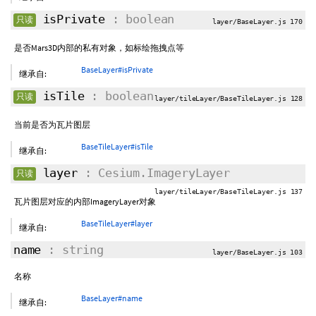
isPrivate
: boolean
只读
layer/BaseLayer.js 170
是否Mars3D内部的私有对象，如标绘拖拽点等
BaseLayer#isPrivate
继承自:
isTile
: boolean
只读
layer/tileLayer/BaseTileLayer.js 128
当前是否为瓦片图层
BaseTileLayer#isTile
继承自:
layer
: Cesium.ImageryLayer
只读
layer/tileLayer/BaseTileLayer.js 137
瓦片图层对应的内部ImageryLayer对象
BaseTileLayer#layer
继承自:
name
: string
layer/BaseLayer.js 103
名称
BaseLayer#name
继承自: