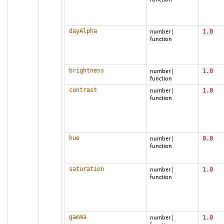
dayAlpha
number
|
1.0
function
brightness
number
|
1.0
function
contrast
number
|
1.0
function
hue
number
|
0.0
function
saturation
number
|
1.0
function
gamma
number
|
1.0