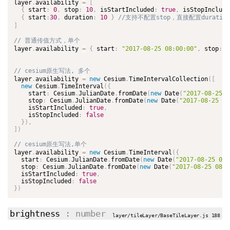
layer
.
availability 
=
[
{
 start
:
0
,
 stop
:
10
,
 isStartIncluded
:
true
,
 isStopInclude
{
 start
:
30
,
 duration
:
10
}
]
layer
.
availability 
=
{
 start
:
"2017-08-25 08:00:00"
,
 stop
:
"
layer
.
availability 
=
new
Cesium
.
TimeIntervalCollection
(
[
new
Cesium
.
TimeInterval
(
{
    start
:
 Cesium
.
JulianDate
.
fromDate
(
new
Date
(
"2017-08-25 0
    stop
:
 Cesium
.
JulianDate
.
fromDate
(
new
Date
(
"2017-08-25 08
    isStartIncluded
:
true
,
    isStopIncluded
:
false
}
)
,
]
)
layer
.
availability 
=
new
Cesium
.
TimeInterval
(
{
  start
:
 Cesium
.
JulianDate
.
fromDate
(
new
Date
(
"2017-08-25 08:
  stop
:
 Cesium
.
JulianDate
.
fromDate
(
new
Date
(
"2017-08-25 08:0
  isStartIncluded
:
true
,
  isStopIncluded
:
false
}
)
brightness
: number
layer/tileLayer/BaseTileLayer.js 188