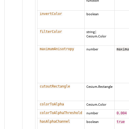
function
invertColor
boolean
filterColor
string
|
Cesium.Color
maximumAnisotropy
number
maximu
cutoutRectangle
Cesium.Rectangle
colorToAlpha
Cesium.Color
colorToAlphaThreshold
number
0.004
hasAlphaChannel
boolean
true