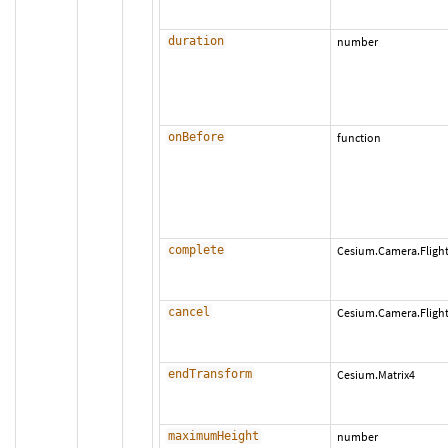
duration
number
onBefore
function
complete
Cesium.Camera.Fligh
cancel
Cesium.Camera.Flight
endTransform
Cesium.Matrix4
maximumHeight
number