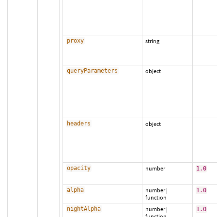
proxy
string
queryParameters
object
headers
object
opacity
number
1.0
alpha
number
|
1.0
function
nightAlpha
number
|
1.0
function