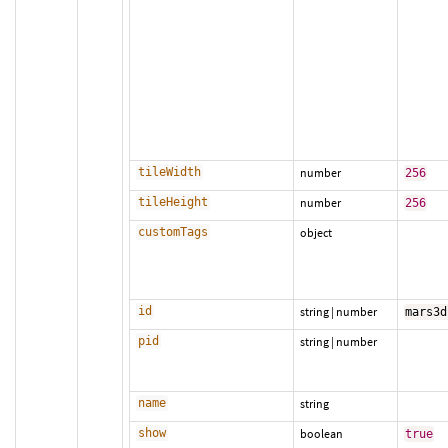
tileWidth
number
256
tileHeight
number
256
customTags
object
id
string
|
number
mars3d
pid
string
|
number
name
string
show
boolean
true