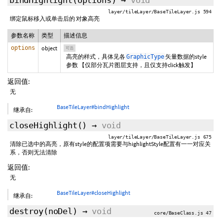
bindHighlight
(
options
)
→
void
layer/tileLayer/BaseTileLayer.js 594
绑定鼠标移入或单击后的 对象高亮
参数名称
类型
描述信息
options
object
可选
高亮的样式，具体见各
矢量数据的style
GraphicType
参数 【仅部分瓦片图层支持，且仅支持click触发】
返回值:
无
BaseTileLayer#bindHighlight
继承自:
closeHighlight
()
→
void
layer/tileLayer/BaseTileLayer.js 675
清除已选中的高亮，原有style的配置项需要与highlightStyle配置有一一对应关
系，否则无法清除
返回值:
无
BaseTileLayer#closeHighlight
继承自:
destroy
(
noDel
)
→
void
core/BaseClass.js 47