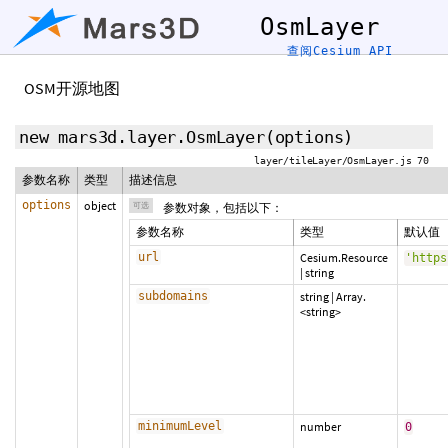
OsmLayer
查阅Cesium API
OSM开源地图
new mars3d.layer.OsmLayer
(
options
)
layer/tileLayer/OsmLayer.js 70
参数名称
类型
描述信息
options
object
可选
参数对象，包括以下：
参数名称
类型
默认值
url
Cesium.Resource
'https
|
string
subdomains
string
|
Array.
<string>
minimumLevel
number
0