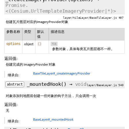
Promise.
<(Cesium.UrlTemplateImageryProvider|*)>
layer/tileLayer/BaseTileLayer.js 407
创建瓦片图层对应的ImageryProvider对象
参数名称
类型
默认
描述信息
值
options
object
{
}
可选
参数对象，具体每类瓦片图层都不一样。
返回值:
创建完成的 ImageryProvider 对象
BaseTileLayer#_createImageryProvider
继承自:
_mountedHook
()
→
void
abstract
layer/BaseLayer.js 540
对象添加到地图前创建一些对象的钩子方法， 只会调用一次
返回值:
无
BaseLayer#_mountedHook
继承自: