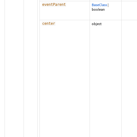
eventParent
BaseClass
|
boolean
center
object