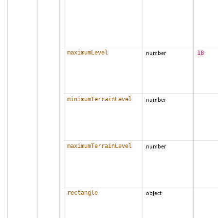
maximumLevel
number
18
minimumTerrainLevel
number
maximumTerrainLevel
number
rectangle
object