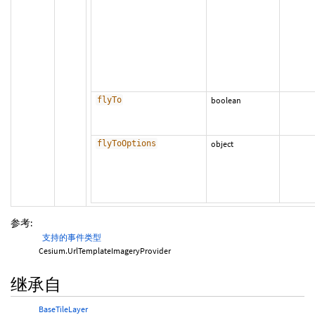
flyTo
boolean
flyToOptions
object
参考:
支持的事件类型
Cesium.UrlTemplateImageryProvider
继承自
BaseTileLayer