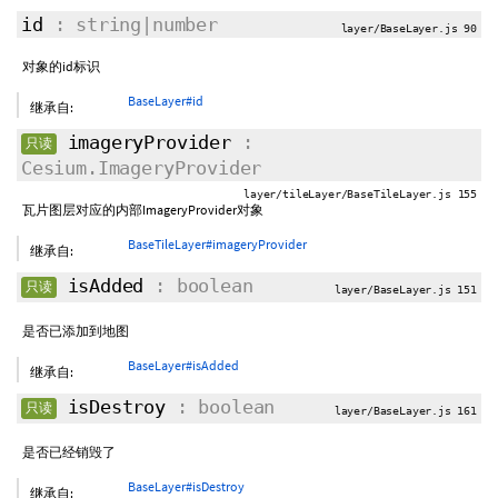
id
: string|number
layer/BaseLayer.js 90
对象的id标识
BaseLayer#id
继承自:
imageryProvider
:
只读
Cesium.ImageryProvider
layer/tileLayer/BaseTileLayer.js 155
瓦片图层对应的内部ImageryProvider对象
BaseTileLayer#imageryProvider
继承自:
isAdded
: boolean
只读
layer/BaseLayer.js 151
是否已添加到地图
BaseLayer#isAdded
继承自:
isDestroy
: boolean
只读
layer/BaseLayer.js 161
是否已经销毁了
BaseLayer#isDestroy
继承自: