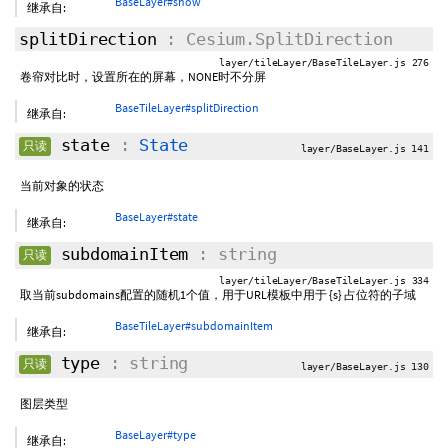
BaseLayer#show
继承自:
splitDirection
: Cesium.SplitDirection
layer/tileLayer/BaseTileLayer.js 276
卷帘对比时，设置所在的屏幕，NONE时不分屏
BaseTileLayer#splitDirection
继承自:
state
:
State
只读
layer/BaseLayer.js 141
当前对象的状态
BaseLayer#state
继承自:
subdomainItem
: string
只读
layer/tileLayer/BaseTileLayer.js 334
取当前subdomains配置的随机1个值，用于URL模板中用于 {s} 占位符的子域
BaseTileLayer#subdomainItem
继承自:
type
: string
只读
layer/BaseLayer.js 130
图层类型
BaseLayer#type
继承自: