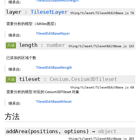
TilesetEditBase#editHeight
继承自:
layer
:
TilesetLayer
thing/tileset/TilesetEditBase.js 76
需要分析的模型（3dtiles图层）
TilesetEditBase#layer
继承自:
length
: number
只读
thing/tileset/TilesetEditBase.js 132
已添加的区域个数
TilesetEditBase#length
继承自:
tileset
: Cesium.Cesium3DTileset
只读
thing/tileset/TilesetEditBase.js 68
需要分析的模型 对应的 Cesium3DTileset 对象
TilesetEditBase#tileset
继承自:
方法
addArea
(positions,
options
)
→
object
thing/tileset/TilesetEditBase.js 203