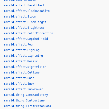
mars3d.effect.BaseEffect
mars3d.effect.BlackAndWhite
mars3d.effect.Bloom
mars3d.effect.BloomTarget
mars3d.effect.Brightness
mars3d.effect.ColorCorrection
mars3d.effect.DepthOfField
mars3d.effect.Fog
mars3d.effect.HighFog
mars3d.effect.Lightning
mars3d.effect.Mosaic
mars3d.effect.NightVision
mars3d.effect.Outline
mars3d.effect.Rain
mars3d.effect.Snow
mars3d.effect.SnowCover
mars3d.thing.CameraHistory
mars3d.thing.ContourLine
mars3d.thing.FirstPersonRoam