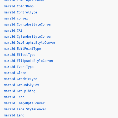
mars3d.ColorOptsConver
mars3d.ColorRamp
mars3d.ControlType
mars3d.convex
mars3d.CorridorStyleConver
mars3d.CRS
mars3d.CylinderStyleConver
mars3d.DivGraphicStyleConver
mars3d.EditPointType
mars3d.EffectType
mars3d.EllipsoidStyleConver
mars3d.EventType
mars3d.Globe
mars3d.GraphicType
mars3d.GroundSkyBox
mars3d.GroupThing
mars3d.Icon
mars3d.ImageOptsConver
mars3d.LabelStyleConver
mars3d.Lang