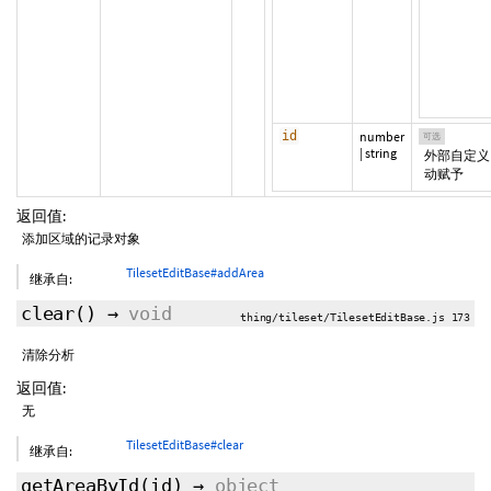
id
number
可选
|
string
外部自定义
动赋予
返回值:
添加区域的记录对象
TilesetEditBase#addArea
继承自:
clear
()
→
void
thing/tileset/TilesetEditBase.js 173
清除分析
返回值:
无
TilesetEditBase#clear
继承自:
getAreaById
(id)
→
object