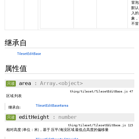
冒泡
默认
入的
象，f
不冒
继承自
TilesetEditBase
属性值
area
: Array.<object>
只读
thing/tileset/TilesetEditBase.js 47
区域 列表
TilesetEditBase#area
继承自:
editHeight
: number
只读
thing/tileset/TilesetEditBase.js 115
相对高度 (单位：米)，基于 压平/淹没区域 最低点高度的偏移量