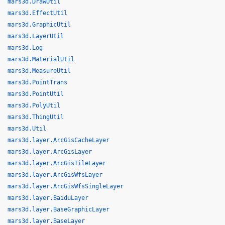
mars3d.DrawUtil
mars3d.EffectUtil
mars3d.GraphicUtil
mars3d.LayerUtil
mars3d.Log
mars3d.MaterialUtil
mars3d.MeasureUtil
mars3d.PointTrans
mars3d.PointUtil
mars3d.PolyUtil
mars3d.ThingUtil
mars3d.Util
mars3d.layer.ArcGisCacheLayer
mars3d.layer.ArcGisLayer
mars3d.layer.ArcGisTileLayer
mars3d.layer.ArcGisWfsLayer
mars3d.layer.ArcGisWfsSingleLayer
mars3d.layer.BaiduLayer
mars3d.layer.BaseGraphicLayer
mars3d.layer.BaseLayer