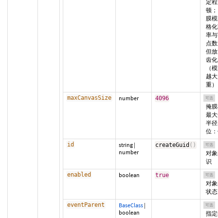
定程
顿； f
膜模
格化
率与
点数
但放
齿化
（模
越大
重）
maxCanvasSize
number
4096
可选
掩膜
最大
半径
位：
id
string
|
createGuid
(
)
可选
number
对象
识
enabled
boolean
true
可选
对象
状态
eventParent
BaseClass
|
可选
boolean
指定