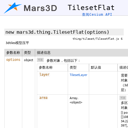
TilesetFlat
查阅Cesium API
new mars3d.thing.TilesetFlat
(
options
)
thing/tileset/TilesetFlat.js 6
3dtiles模型压平
参数名称
类型
描述信息
options
object
可选
参数对象，包括以下：
参数名称
类型
默认值
描述
layer
TilesetLayer
需要
对象
（3d
层）
area
Array.
可选
<object>
多区
对象
[{ po
[[10
34.2
397],