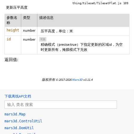
thing/tileset/TilesetFlat.js 109
更新压平高度
参数名
类型
描述信息
称
height
number
压平高度，单位：米
id
number
可选
精确模式（precise:true）下指定更新的区域id，为空
时更新所有，掩膜模式下无效
返回值:
版权所有 © 2017-2026
Mars3D
v3.11.4
下载离线API文档
mars3d.Map
mars3d.ControlUtil
mars3d.DomUtil