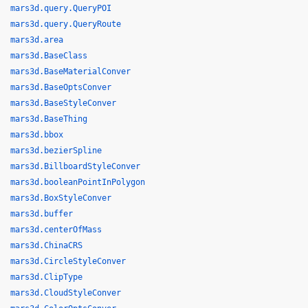
mars3d.query.QueryPOI
mars3d.query.QueryRoute
mars3d.area
mars3d.BaseClass
mars3d.BaseMaterialConver
mars3d.BaseOptsConver
mars3d.BaseStyleConver
mars3d.BaseThing
mars3d.bbox
mars3d.bezierSpline
mars3d.BillboardStyleConver
mars3d.booleanPointInPolygon
mars3d.BoxStyleConver
mars3d.buffer
mars3d.centerOfMass
mars3d.ChinaCRS
mars3d.CircleStyleConver
mars3d.ClipType
mars3d.CloudStyleConver