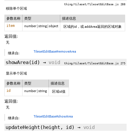
thing/tileset/TilesetEditBase.js 288
移除单个区域
参数名称
类型
描述信息
item
number
|
string
|
object
区域的id，或 addArea返回的区域对象
返回值:
无
TilesetEditBase#removeArea
继承自:
showArea
(id)
→
void
thing/tileset/TilesetEditBase.js 275
显示单个区域
参数名称
类型
描述信息
id
number
|
string
区域id值
返回值:
无
TilesetEditBase#showArea
继承自:
updateHeight
(height,
id
)
→
void