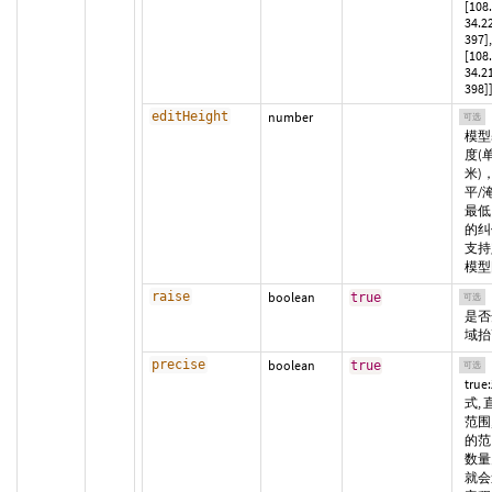
[108
34.2
397],
[108
34.2
398]]
editHeight
number
可选
模型
度(
米)
平/
最低
的纠
支持
模型
raise
boolean
true
可选
是否
域抬
precise
boolean
true
可选
tru
式,
范围
的范
数量
就会