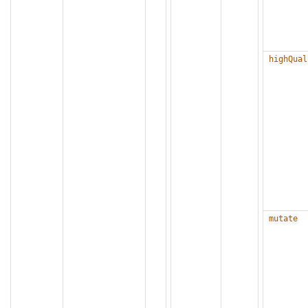
highQual
mutate