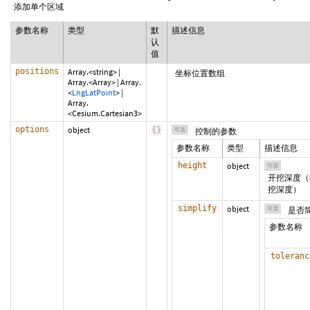
添加单个区域
参数名称
类型
默
描述信息
认
值
positions
Array.<string>
|
坐标位置数组
Array.<Array>
|
Array.
<
LngLatPoint
>
|
Array.
<Cesium.Cartesian3>
options
object
{
}
可选
控制的参数
参数名称
类型
描述信息
height
object
可选
开挖深度（
挖深度）
simplify
object
可选
是否
参数名称
toleranc