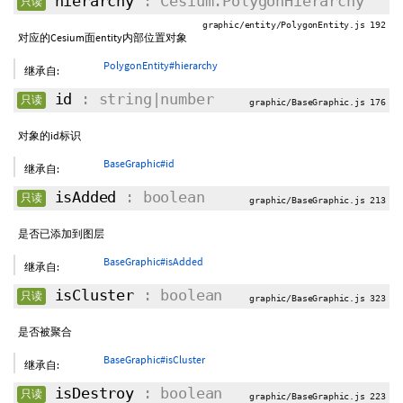
hierarchy
: Cesium.PolygonHierarchy
只读
graphic/entity/PolygonEntity.js 192
对应的Cesium面entity内部位置对象
PolygonEntity#hierarchy
继承自:
id
: string|number
只读
graphic/BaseGraphic.js 176
对象的id标识
BaseGraphic#id
继承自:
isAdded
: boolean
只读
graphic/BaseGraphic.js 213
是否已添加到图层
BaseGraphic#isAdded
继承自:
isCluster
: boolean
只读
graphic/BaseGraphic.js 323
是否被聚合
BaseGraphic#isCluster
继承自:
isDestroy
: boolean
只读
graphic/BaseGraphic.js 223