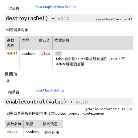
BaseGraphic#closeTooltip
继承自:
destroy
(
noDel
)
→
void
core/BaseClass.js 47
销毁当前对象
参数
类型
默认值
描述信息
名称
noDel
boolean
false
可选
false:会自动delete释放所有属性，true：不
delete绑定的变量
返回值:
无
BaseClass#destroy
继承自:
enableControl
(value)
→
void
graphic/BaseGraphic.js 900
启用或禁用所有内部控件（含tooltip、popup、contextmenu）
参数名称
类型
描述信息
value
boolean
是否启用