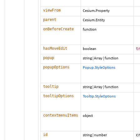
viewFrom
Cesium.Property
parent
Cesium.Entity
onBeforeCreate
function
hasMoveEdit
boolean
t
popup
string
|
Array
|
function
popupOptions
Popup.StyleOptions
tooltip
string
|
Array
|
function
tooltipOptions
Tooltip.StyleOptions
contextmenuItems
object
id
string
|
number
c