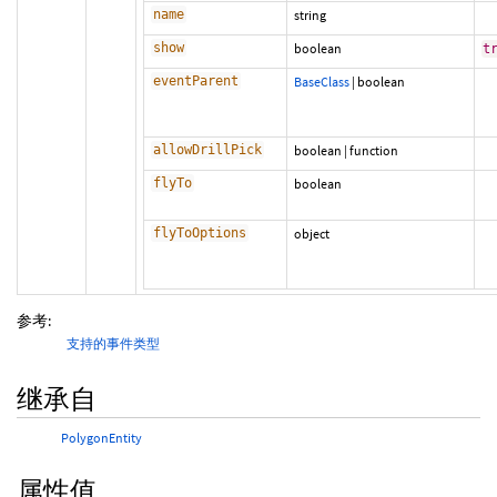
name
string
show
boolean
t
eventParent
BaseClass
|
boolean
allowDrillPick
boolean
|
function
flyTo
boolean
flyToOptions
object
参考:
支持的事件类型
继承自
PolygonEntity
属性值