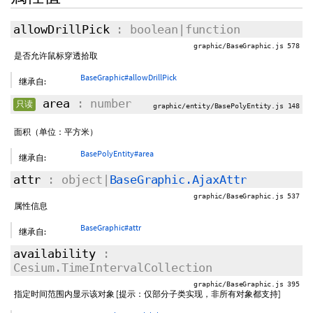
allowDrillPick
: boolean|function
graphic/BaseGraphic.js 578
是否允许鼠标穿透拾取
BaseGraphic#allowDrillPick
继承自:
area
: number
只读
graphic/entity/BasePolyEntity.js 148
面积（单位：平方米）
BasePolyEntity#area
继承自:
attr
: object|
BaseGraphic.AjaxAttr
graphic/BaseGraphic.js 537
属性信息
BaseGraphic#attr
继承自:
availability
:
Cesium.TimeIntervalCollection
graphic/BaseGraphic.js 395
指定时间范围内显示该对象 [提示：仅部分子类实现，非所有对象都支持]