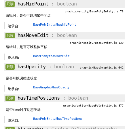
hasMidPoint
: boolean
只读
graphic/entity/BasePolyEntity.js 73
编辑时，是否可以增加中间点
BasePolyEntity#hasMidPoint
继承自:
hasMoveEdit
: boolean
只读
graphic/entity/BaseEntity.js 130
编辑时，是否可以整体平移
BaseEntity#hasMoveEdit
继承自:
hasOpacity
: boolean
只读
graphic/BaseGraphic.js 642
是否可以调整透明度
BaseGraphic#hasOpacity
继承自:
hasTimePostions
: boolean
只读
graphic/entity/BasePolyEntity.js 377
是否 time时序动态坐标
BasePolyEntity#hasTimePostions
继承自: