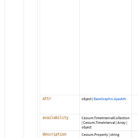
attr
object
|
BaseGraphic.AjaxAttr
availability
Cesium.TimeIntervalCollection
|
Cesium.TimeInterval
|
Array
|
object
description
Cesium.Property
|
string