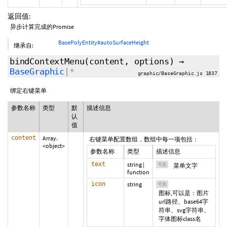
返回值:
异步计算完成的Promise
BasePolyEntity#autoSurfaceHeight
继承自:
bindContextMenu
(content,
options
)
→
BaseGraphic
|*
graphic/BaseGraphic.js 1837
绑定右键菜单
参数名称
类型
默
描述信息
认
值
content
Array.
右键菜单配置数组，数组中每一项包括：
<object>
参数名称
类型
描述信息
text
string
|
可选
菜单文字
function
icon
string
可选
图标,可以是：图片
url路径、base64字
符串、svg字符串、
字体图标class名