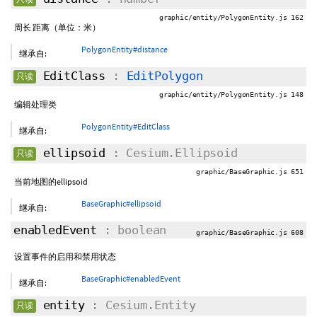
graphic/entity/PolygonEntity.js 162
周长 距离（单位：米）
PolygonEntity#distance
继承自:
EditClass
:
EditPolygon
只读
graphic/entity/PolygonEntity.js 148
编辑处理类
PolygonEntity#EditClass
继承自:
ellipsoid
: Cesium.Ellipsoid
只读
graphic/BaseGraphic.js 651
当前地图的ellipsoid
BaseGraphic#ellipsoid
继承自:
enabledEvent
: boolean
graphic/BaseGraphic.js 608
设置事件的启用和禁用状态
BaseGraphic#enabledEvent
继承自:
entity
: Cesium.Entity
只读