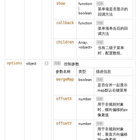
show
function
可选
|
菜单项是否显示的
boolean
回调方法
callback
function
可选
菜单项单击后的回
调方法
children
Array.
可选
<object>
当有二级子菜单
时，配置数组。
options
object
{
}
可选
控制参数
参数名称
类型
描述信息
mergeMap
boolean
可选
是否合并一起显示
map默认右键菜单
offsetX
number
可选
用于非规则对象
时，横向偏移的px
像素值
offsetY
number
可选
用于非规则对象
时，垂直方向偏移
的px像素值