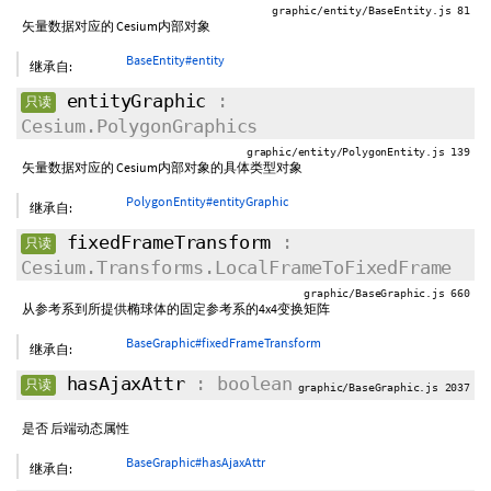
graphic/entity/BaseEntity.js 81
矢量数据对应的 Cesium内部对象
BaseEntity#entity
继承自:
entityGraphic
:
只读
Cesium.PolygonGraphics
graphic/entity/PolygonEntity.js 139
矢量数据对应的 Cesium内部对象的具体类型对象
PolygonEntity#entityGraphic
继承自:
fixedFrameTransform
:
只读
Cesium.Transforms.LocalFrameToFixedFrame
graphic/BaseGraphic.js 660
从参考系到所提供椭球体的固定参考系的4x4变换矩阵
BaseGraphic#fixedFrameTransform
继承自:
hasAjaxAttr
: boolean
只读
graphic/BaseGraphic.js 2037
是否 后端动态属性
BaseGraphic#hasAjaxAttr
继承自: