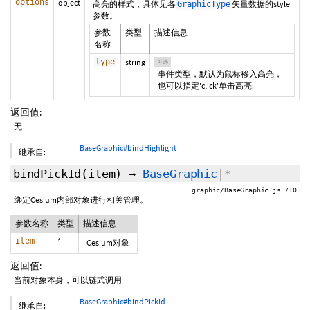
options
object
高亮的样式，具体见各
矢量数据的style
GraphicType
参数。
参数
类型
描述信息
名称
type
string
可选
事件类型，默认为鼠标移入高亮，
也可以指定'click'单击高亮.
返回值:
无
BaseGraphic#bindHighlight
继承自:
bindPickId
(item)
→
BaseGraphic
|*
graphic/BaseGraphic.js 710
绑定Cesium内部对象进行相关管理。
参数名称
类型
描述信息
item
*
Cesium对象
返回值:
当前对象本身，可以链式调用
BaseGraphic#bindPickId
继承自: