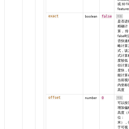
或 3D Ti
feature
exact
boolean
false
可选
是否进
精确计
算， 传
false
否快速
略计算
式，该
式计算
度较低
但计算
度快，
能计算
当前视
内坐标
高度
offset
number
0
可选
可以按
增加偏
高度（
位：
米），
于可视