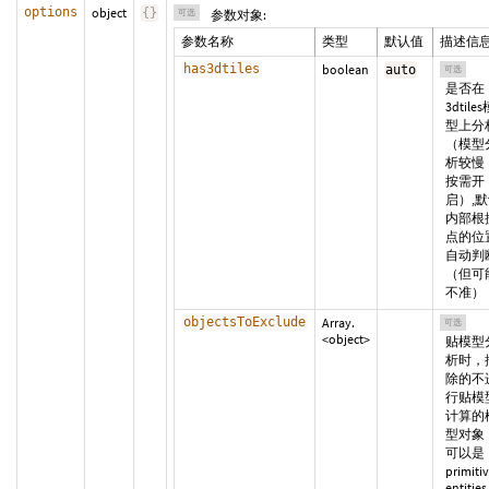
options
object
{
}
可选
参数对象:
参数名称
类型
默认值
描述信
has3dtiles
boolean
auto
可选
是否在
3dtile
型上分
（模型
析较慢
按需开
启）,
内部根
点的位
自动判
（但可
不准）
objectsToExclude
Array.
可选
<object>
贴模型
析时，
除的不
行贴模
计算的
型对象
可以是
primitiv
entities