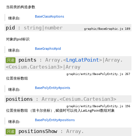
当前类的构造参数
BaseClass#options
继承自:
pid
: string|number
graphic/BaseGraphic.js 189
对象的pid标识
BaseGraphic#pid
继承自:
points
: Array.<
LngLatPoint
>|Array.
只读
<Cesium.Cartesian3>|Array
graphic/entity/BasePolyEntity.js 267
位置坐标数组
BasePolyEntity#points
继承自:
positions
: Array.<Cesium.Cartesian3>
graphic/entity/BasePolyEntity.js 156
位置坐标数组 （笛卡尔坐标）, 赋值时可以传入LatLngPoint数组对象
BasePolyEntity#positions
继承自:
positionsShow
: Array.
只读