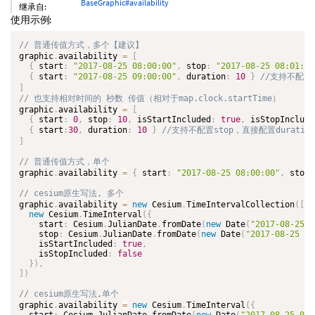
BaseGraphic#availability
继承自:
使用示例:
graphic
.
availability 
=
[
{
 start
:
"2017-08-25 08:00:00"
,
 stop
:
"2017-08-25 08:01:20
{
 start
:
"2017-08-25 09:00:00"
,
 duration
:
10
}
]
graphic
.
availability 
=
[
{
 start
:
0
,
 stop
:
10
,
 isStartIncluded
:
true
,
 isStopInclude
{
 start
:
30
,
 duration
:
10
}
]
graphic
.
availability 
=
{
 start
:
"2017-08-25 08:00:00"
,
 stop
:
graphic
.
availability 
=
new
Cesium
.
TimeIntervalCollection
(
[
new
Cesium
.
TimeInterval
(
{
    start
:
 Cesium
.
JulianDate
.
fromDate
(
new
Date
(
"2017-08-25 0
    stop
:
 Cesium
.
JulianDate
.
fromDate
(
new
Date
(
"2017-08-25 08
    isStartIncluded
:
true
,
    isStopIncluded
:
false
}
)
,
]
)
graphic
.
availability 
=
new
Cesium
.
TimeInterval
(
{