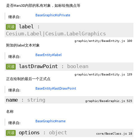
是否Mars3D内部的私有对象，如标绘拖拽点等
BaseGraphic#isPrivate
继承自:
label
:
只读
Cesium.Label|Cesium.LabelGraphics
graphic/entity/BaseEntity.js 100
附加的label文本对象
BaseEntity#label
继承自:
lastDrawPoint
: boolean
只读
graphic/entity/BaseEntity.js 139
正在绘制的最后一个正式点
BaseEntity#lastDrawPoint
继承自:
name
: string
graphic/BaseGraphic.js 525
名称
BaseGraphic#name
继承自:
options
: object
只读
core/BaseClass.js 18