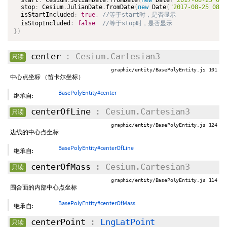
  start
:
 Cesium
.
JulianDate
.
fromDate
(
new
Date
(
"2017-08-25 08:
  stop
:
 Cesium
.
JulianDate
.
fromDate
(
new
Date
(
"2017-08-25 08:0
  isStartIncluded
:
true
,
  isStopIncluded
:
false
}
)
center
: Cesium.Cartesian3
只读
graphic/entity/BasePolyEntity.js 101
中心点坐标 （笛卡尔坐标）
BasePolyEntity#center
继承自:
centerOfLine
: Cesium.Cartesian3
只读
graphic/entity/BasePolyEntity.js 124
边线的中心点坐标
BasePolyEntity#centerOfLine
继承自:
centerOfMass
: Cesium.Cartesian3
只读
graphic/entity/BasePolyEntity.js 114
围合面的内部中心点坐标
BasePolyEntity#centerOfMass
继承自:
centerPoint
:
LngLatPoint
只读