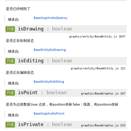
是否已经销毁了
BaseGraphic#isDestroy
继承自:
isDrawing
: boolean
只读
graphic/entity/BaseEntity.js 1037
是否正在绘制状态
BaseEntity#isDrawing
继承自:
isEditing
: boolean
只读
graphic/entity/BaseEntity.js 121
是否正在编辑状态
BaseEntity#isEditing
继承自:
isPoint
: boolean
只读
graphic/BaseGraphic.js 167
是否为点状数据 true: 点状，有position坐标 false：线面，有positions坐标
BaseGraphic#isPoint
继承自:
isPrivate
: boolean
只读
graphic/BaseGraphic.js 232