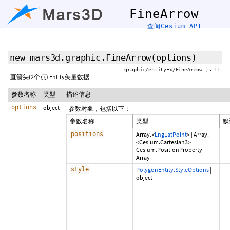
FineArrow
查阅Cesium API
new mars3d.graphic.FineArrow
(options)
graphic/entityEx/FineArrow.js 11
直箭头(2个点) Entity矢量数据
参数名称
类型
描述信息
options
object
参数对象，包括以下：
参数名称
类型
默
positions
Array.<
LngLatPoint
>
|
Array.
<Cesium.Cartesian3>
|
Cesium.PositionProperty
|
Array
style
PolygonEntity.StyleOptions
|
object