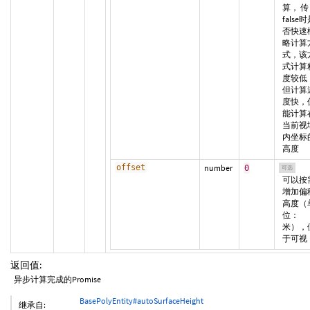
算， 传
false
否快速
略计算
式，该
式计算
度较低
但计算
度快，
能计算
当前视
内坐标
高度
offset
number
0
可选
可以按
增加偏
高度（
位：
米），
于可视
返回值:
异步计算完成的Promise
BasePolyEntity#autoSurfaceHeight
继承自: