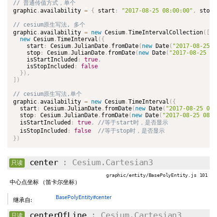
graphic
.
availability 
=
{
 start
:
"2017-08-25 08:00:00"
,
 stop
:
graphic
.
availability 
=
new
Cesium
.
TimeIntervalCollection
(
[
new
Cesium
.
TimeInterval
(
{
    start
:
 Cesium
.
JulianDate
.
fromDate
(
new
Date
(
"2017-08-25 0
    stop
:
 Cesium
.
JulianDate
.
fromDate
(
new
Date
(
"2017-08-25 08
    isStartIncluded
:
true
,
    isStopIncluded
:
false
}
)
,
]
)
graphic
.
availability 
=
new
Cesium
.
TimeInterval
(
{
  start
:
 Cesium
.
JulianDate
.
fromDate
(
new
Date
(
"2017-08-25 08:
  stop
:
 Cesium
.
JulianDate
.
fromDate
(
new
Date
(
"2017-08-25 08:0
  isStartIncluded
:
true
,
  isStopIncluded
:
false
}
)
center
: Cesium.Cartesian3
只读
graphic/entity/BasePolyEntity.js 101
中心点坐标 （笛卡尔坐标）
BasePolyEntity#center
继承自:
centerOfLine
: Cesium.Cartesian3
只读