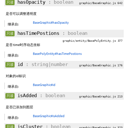
hasOpacity
: boolean
只读
graphic/BaseGraphic.js 642
是否可以调整透明度
BaseGraphic#hasOpacity
继承自:
hasTimePostions
: boolean
只读
graphic/entity/BasePolyEntity.js 377
是否 time时序动态坐标
BasePolyEntity#hasTimePostions
继承自:
id
: string|number
只读
graphic/BaseGraphic.js 176
对象的id标识
BaseGraphic#id
继承自:
isAdded
: boolean
只读
graphic/BaseGraphic.js 213
是否已添加到图层
BaseGraphic#isAdded
继承自:
isCluster
: boolean
只读
graphic/BaseGraphic.js 323