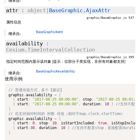
继承自:
attr
: object|
BaseGraphic.AjaxAttr
graphic/BaseGraphic.js 537
属性信息
BaseGraphic#attr
继承自:
availability
:
Cesium.TimeIntervalCollection
graphic/BaseGraphic.js 395
指定时间范围内显示该对象 [提示：仅部分子类实现，非所有对象都支持]
BaseGraphic#availability
继承自:
使用示例:
graphic
.
availability 
=
[
{
 start
:
"2017-08-25 08:00:00"
,
 stop
:
"2017-08-25 08:01:20
{
 start
:
"2017-08-25 09:00:00"
,
 duration
:
10
}
]
graphic
.
availability 
=
[
{
 start
:
0
,
 stop
:
10
,
 isStartIncluded
:
true
,
 isStopInclude
{
 start
:
30
,
 duration
:
10
}
]