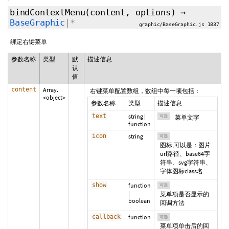
bindContextMenu
(content,
options
)
→
BaseGraphic
|*
graphic/BaseGraphic.js 1837
绑定右键菜单
参数名称
类型
默
描述信息
认
值
content
Array.
右键菜单配置数组，数组中每一项包括：
<object>
参数名称
类型
描述信息
text
string
|
可选
菜单文字
function
icon
string
可选
图标,可以是：图片
url路径、base64字
符串、svg字符串、
字体图标class名
show
function
可选
|
菜单项是否显示的
boolean
回调方法
callback
function
可选
菜单项单击后的回