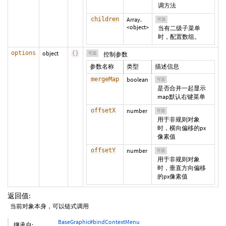
调方法
children
Array.
可选
<object>
当有二级子菜单
时，配置数组。
options
object
{
}
可选
控制参数
参数名称
类型
描述信息
mergeMap
boolean
可选
是否合并一起显示
map默认右键菜单
offsetX
number
可选
用于非规则对象
时，横向偏移的px
像素值
offsetY
number
可选
用于非规则对象
时，垂直方向偏移
的px像素值
返回值:
当前对象本身，可以链式调用
BaseGraphic#bindContextMenu
继承自: