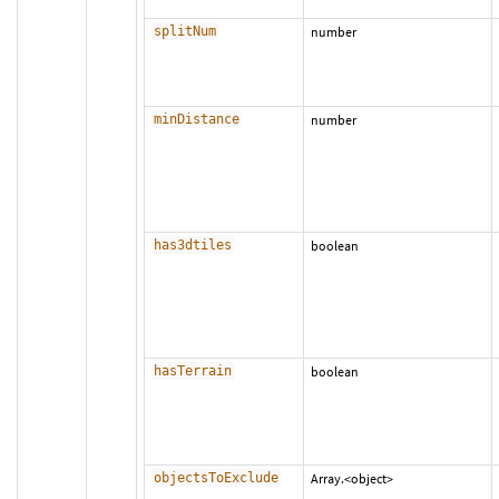
splitNum
number
minDistance
number
has3dtiles
boolean
hasTerrain
boolean
objectsToExclude
Array.<object>