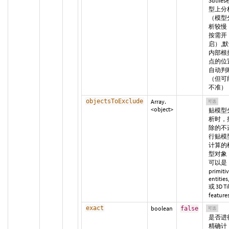
3dtile
型上分
（模型
析较慢
按需开
启）,
内部根
点的位
自动判
（但可
不准）
objectsToExclude
Array.
可选
<object>
贴模型
析时，
除的不
行贴模
计算的
型对象
可以是
primitiv
entities
或 3D Ti
feature
exact
boolean
false
可选
是否进
精确计