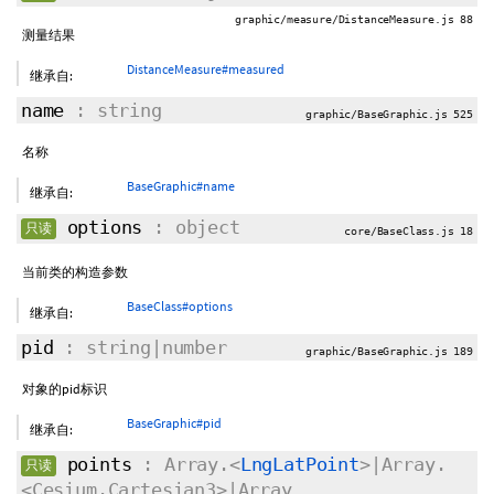
graphic/measure/DistanceMeasure.js 88
测量结果
DistanceMeasure#measured
继承自:
name
: string
graphic/BaseGraphic.js 525
名称
BaseGraphic#name
继承自:
options
: object
只读
core/BaseClass.js 18
当前类的构造参数
BaseClass#options
继承自:
pid
: string|number
graphic/BaseGraphic.js 189
对象的pid标识
BaseGraphic#pid
继承自:
points
: Array.<
LngLatPoint
>|Array.
只读
<Cesium.Cartesian3>|Array