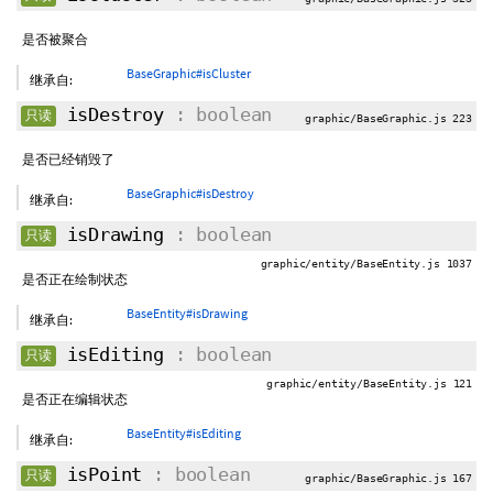
是否被聚合
BaseGraphic#isCluster
继承自:
isDestroy
: boolean
只读
graphic/BaseGraphic.js 223
是否已经销毁了
BaseGraphic#isDestroy
继承自:
isDrawing
: boolean
只读
graphic/entity/BaseEntity.js 1037
是否正在绘制状态
BaseEntity#isDrawing
继承自:
isEditing
: boolean
只读
graphic/entity/BaseEntity.js 121
是否正在编辑状态
BaseEntity#isEditing
继承自:
isPoint
: boolean
只读
graphic/BaseGraphic.js 167