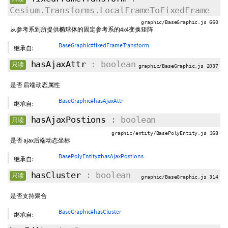
Cesium.Transforms.LocalFrameToFixedFrame
graphic/BaseGraphic.js 660
从参考系到所提供椭球体的固定参考系的4x4变换矩阵
BaseGraphic#fixedFrameTransform
继承自:
hasAjaxAttr
: boolean
只读
graphic/BaseGraphic.js 2037
是否 后端动态属性
BaseGraphic#hasAjaxAttr
继承自:
hasAjaxPostions
: boolean
只读
graphic/entity/BasePolyEntity.js 368
是否 ajax后端动态坐标
BasePolyEntity#hasAjaxPostions
继承自:
hasCluster
: boolean
只读
graphic/BaseGraphic.js 314
是否支持聚合
BaseGraphic#hasCluster
继承自: