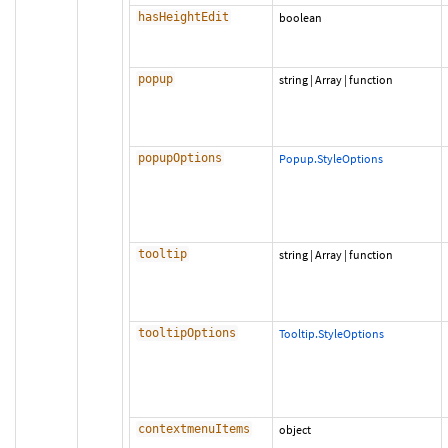
hasHeightEdit
boolean
popup
string
|
Array
|
function
popupOptions
Popup.StyleOptions
tooltip
string
|
Array
|
function
tooltipOptions
Tooltip.StyleOptions
contextmenuItems
object