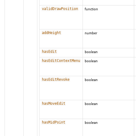
validDrawPosition
function
addHeight
number
hasEdit
boolean
hasEditContextMenu
boolean
hasEditRevoke
boolean
hasMoveEdit
boolean
hasMidPoint
boolean