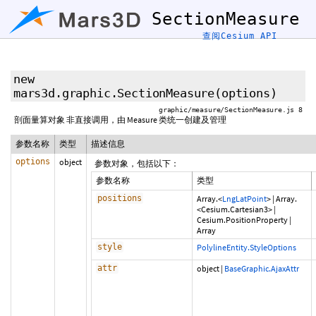
SectionMeasure
查阅Cesium API
new
mars3d.graphic.SectionMeasure
(options)
graphic/measure/SectionMeasure.js 8
剖面量算对象 非直接调用，由 Measure 类统一创建及管理
参数名称
类型
描述信息
options
object
参数对象，包括以下：
参数名称
类型
positions
Array.<
LngLatPoint
>
|
Array.
<Cesium.Cartesian3>
|
Cesium.PositionProperty
|
Array
style
PolylineEntity.StyleOptions
attr
object
|
BaseGraphic.AjaxAttr