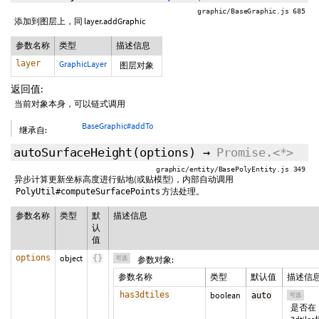
graphic/BaseGraphic.js 685
添加到图层上，同 layer.addGraphic
参数名称
类型
描述信息
layer
GraphicLayer
图层对象
返回值:
当前对象本身，可以链式调用
BaseGraphic#addTo
继承自:
autoSurfaceHeight
(
options
)
→
Promise.<*>
graphic/entity/BasePolyEntity.js 349
异步计算更新坐标高度进行贴地(或贴模型)，内部自动调用
方法处理。
PolyUtil#computeSurfacePoints
参数名称
类型
默
描述信息
认
值
options
object
{
}
可选
参数对象:
参数名称
类型
默认值
描述信
has3dtiles
boolean
auto
可选
是否在