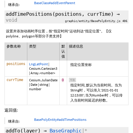
BaseClass#addEventParent
继承自:
addTimePositions
(positions,
currTime
)
→
void
graphic/entity/BasePolyEntity.js 406
设置并添加动画时序位置，按“指定时间”运动到达“指定位置”。【仅
polyline、polygon等部分子类支持】
参数名称
类型
默
描述信息
认
值
positions
LngLatPoint
|
指定位置坐标
Cesium.Cartesian3
|
Array.<number>
currTime
Cesium.JulianDate
0
可选
|
Date
|
string
|
指定时间, 默认为当前时间。当为
number
String时，可以传入'2021-01-01
12:13:00'; 当为Number时，可以传
入当前时间延迟的秒数。
返回值:
BasePolyEntity#addTimePositions
继承自:
addTo
(layer)
→
BaseGraphic
|*