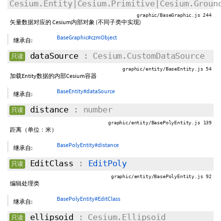
Cesium.Entity|Cesium.Primitive|Cesium.Groun
graphic/BaseGraphic.js 244
矢量数据对应的 Cesium内部对象 (不同子类中实现)
BaseGraphic#czmObject
继承自:
dataSource
: Cesium.CustomDataSource
只读
graphic/entity/BaseEntity.js 54
加载Entity数据的内部Cesium容器
BaseEntity#dataSource
继承自:
distance
: number
只读
graphic/entity/BasePolyEntity.js 139
距离（单位：米）
BasePolyEntity#distance
继承自:
EditClass
:
EditPoly
只读
graphic/entity/BasePolyEntity.js 92
编辑处理类
BasePolyEntity#EditClass
继承自:
ellipsoid
: Cesium.Ellipsoid
只读