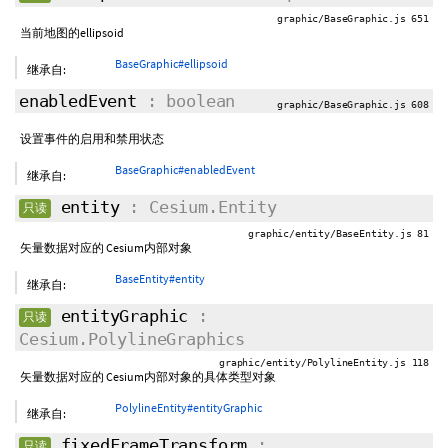
graphic/BaseGraphic.js 651
当前地图的ellipsoid
BaseGraphic#ellipsoid
继承自:
enabledEvent
: boolean
graphic/BaseGraphic.js 608
设置事件的启用和禁用状态
BaseGraphic#enabledEvent
继承自:
entity
: Cesium.Entity
只读
graphic/entity/BaseEntity.js 81
矢量数据对应的 Cesium内部对象
BaseEntity#entity
继承自:
entityGraphic
:
只读
Cesium.PolylineGraphics
graphic/entity/PolylineEntity.js 118
矢量数据对应的 Cesium内部对象的具体类型对象
PolylineEntity#entityGraphic
继承自:
fixedFrameTransform
:
只读