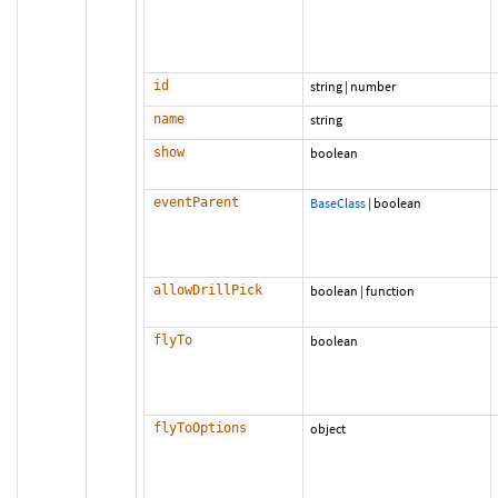
id
string
|
number
name
string
show
boolean
eventParent
BaseClass
|
boolean
allowDrillPick
boolean
|
function
flyTo
boolean
flyToOptions
object