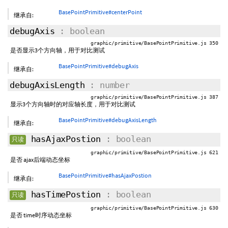
BasePointPrimitive#centerPoint
继承自:
debugAxis
: boolean
graphic/primitive/BasePointPrimitive.js 350
是否显示3个方向轴，用于对比测试
BasePointPrimitive#debugAxis
继承自:
debugAxisLength
: number
graphic/primitive/BasePointPrimitive.js 387
显示3个方向轴时的对应轴长度，用于对比测试
BasePointPrimitive#debugAxisLength
继承自:
hasAjaxPostion
: boolean
只读
graphic/primitive/BasePointPrimitive.js 621
是否 ajax后端动态坐标
BasePointPrimitive#hasAjaxPostion
继承自:
hasTimePostion
: boolean
只读
graphic/primitive/BasePointPrimitive.js 630
是否 time时序动态坐标