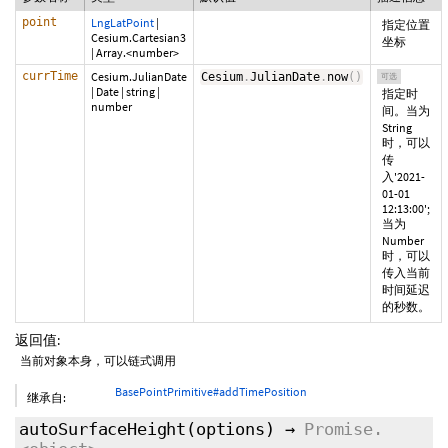
point
LngLatPoint
|
指定位置
Cesium.Cartesian3
坐标
|
Array.<number>
currTime
Cesium.JulianDate
Cesium
.
JulianDate
.
now
(
)
可选
|
Date
|
string
|
指定时
number
间。当为
String
时，可以
传
入'2021-
01-01
12:13:00';
当为
Number
时，可以
传入当前
时间延迟
的秒数。
返回值:
当前对象本身，可以链式调用
BasePointPrimitive#addTimePosition
继承自:
autoSurfaceHeight
(
options
)
→
Promise.