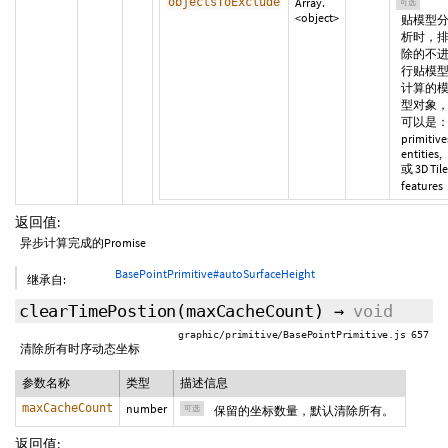
objectsToExclude
Array.
可选
<object>
贴模型
析时，
除的不
行贴模
计算的
型对象
可以是
primitive
entities,
或 3D Tile
features
返回值:
异步计算完成的Promise
BasePointPrimitive#autoSurfaceHeight
继承自:
clearTimePostion
(
maxCacheCount
)
→
void
graphic/primitive/BasePointPrimitive.js 657
清除所有时序动态坐标
参数名称
类型
描述信息
maxCacheCount
number
可选
保留的坐标数量，默认清除所有。
返回值: