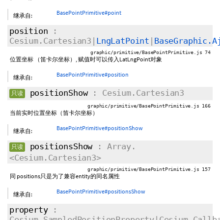
BasePointPrimitive#point
继承自:
position
:
Cesium.Cartesian3|
LngLatPoint
|
BaseGraphic.A
graphic/primitive/BasePointPrimitive.js 74
位置坐标 （笛卡尔坐标）, 赋值时可以传入LatLngPoint对象
BasePointPrimitive#position
继承自:
positionShow
: Cesium.Cartesian3
只读
graphic/primitive/BasePointPrimitive.js 166
当前实时位置坐标（笛卡尔坐标）
BasePointPrimitive#positionShow
继承自:
positionsShow
: Array.
只读
<Cesium.Cartesian3>
graphic/primitive/BasePointPrimitive.js 157
同 positions只是为了兼容entity的同名属性
BasePointPrimitive#positionsShow
继承自:
property
:
Cesium.SampledPositionProperty|Cesium.Callb