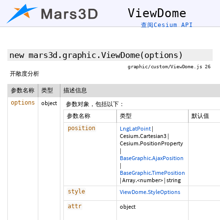
ViewDome
查阅Cesium API
new mars3d.graphic.ViewDome
(options)
graphic/custom/ViewDome.js 26
开敞度分析
参数名称
类型
描述信息
options
object
参数对象，包括以下：
参数名称
类型
默认值
position
LngLatPoint
|
Cesium.Cartesian3
|
Cesium.PositionProperty
|
BaseGraphic.AjaxPosition
|
BaseGraphic.TimePosition
|
Array.<number>
|
string
style
ViewDome.StyleOptions
attr
object