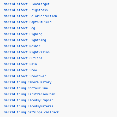
mars3d.effect.BloomTarget
mars3d.effect.Brightness
mars3d.effect.ColorCorrection
mars3d.effect.DepthOfField
mars3d.effect.Fog
mars3d.effect.HighFog
mars3d.effect.Lightning
mars3d.effect.Mosaic
mars3d.effect.NightVision
mars3d.effect.Outline
mars3d.effect.Rain
mars3d.effect.Snow
mars3d.effect.SnowCover
mars3d.thing.CameraHistory
mars3d.thing.ContourLine
mars3d.thing.FirstPersonRoam
mars3d.thing.FloodByGraphic
mars3d.thing.FloodByMaterial
mars3d.thing.getSlope_callback