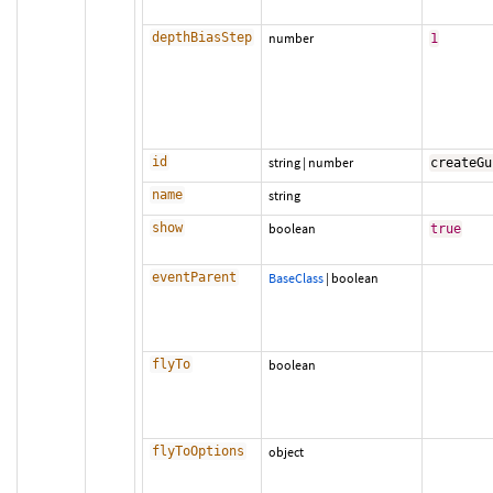
depthBiasStep
number
1
id
string
|
number
createGu
name
string
show
boolean
true
eventParent
BaseClass
|
boolean
flyTo
boolean
flyToOptions
object