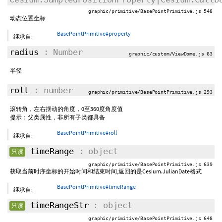
graphic/primitive/BasePointPrimitive.js 548
动态位置坐标
BasePointPrimitive#property
继承自:
radius
: Number
graphic/custom/ViewDome.js 63
半径
roll
: number
graphic/primitive/BasePointPrimitive.js 293
滚转角，左右摆动的角度，0至360度角度值
提示：父类属性，非所有子类都具备
BasePointPrimitive#roll
继承自:
timeRange
: object
只读
graphic/primitive/BasePointPrimitive.js 639
获取当前时序坐标的开始时间和结束时间,返回的是Cesium.JulianDate格式
BasePointPrimitive#timeRange
继承自:
timeRangeStr
: object
只读
graphic/primitive/BasePointPrimitive.js 648