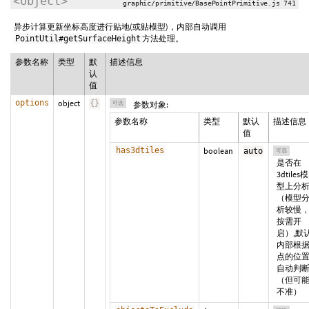
<object>
graphic/primitive/BasePointPrimitive.js 741
异步计算更新坐标高度进行贴地(或贴模型)，内部自动调用
方法处理。
PointUtil#getSurfaceHeight
参数名称
类型
默
描述信息
认
值
options
object
{
}
可选
参数对象:
参数名称
类型
默认
描述信息
值
has3dtiles
boolean
auto
可选
是否在
3dtiles模
型上分
（模型
析较慢
按需开
启）,默
内部根
点的位
自动判
（但可
不准）