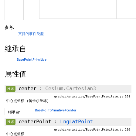
参考:
支持的事件类型
继承自
BasePointPrimitive
属性值
center
: Cesium.Cartesian3
只读
graphic/primitive/BasePointPrimitive.js 201
中心点坐标 （笛卡尔坐标）
BasePointPrimitive#center
继承自:
centerPoint
:
LngLatPoint
只读
graphic/primitive/BasePointPrimitive.js 210
中心点坐标