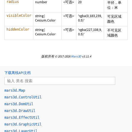
radius
number
<可选>
20
半径，单
位：米
visibleColor
string
|
<可选>
'rgba(0,183,239,
可见区域
Cesium.Color
0.5)'
颜色
hiddenColor
string
|
<可选>
'rgba(227,108,9,
不可见区
Cesium.Color
0.5)'
域颜色
版权所有 © 2017-2026
Mars3D
v3.11.4
下载离线API文档
mars3d.Map
mars3d.ControlUtil
mars3d.DomUtil
mars3d.DrawUtil
mars3d.EffectUtil
mars3d.GraphicUtil
mars3d.LayerUtil